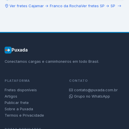
Ver fretes
Cajamar
→
Franco da Rocha
Ver fretes
SP
→
SP
Puxada
Conectamos cargas e caminhoneiros em todo Brasil.
PLATAFORMA
CONTATO
Fretes disponíveis
contato@puxada.com.br
Artigos
Grupo no WhatsApp
Publicar frete
Sobre a Puxada
Termos e Privacidade