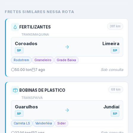
FRETES SIMILARES NESSA ROTA
381
km
FERTILIZANTES
TRANSMAQUINA
Coroados
Limeira
SP
SP
Rodotrem
Graneleiro
Grade Baixa
Sob consulta
50.00
ton
7 ago
68
km
BOBINAS DE PLASTICO
TRANSPAIVA
Guarulhos
Jundiaí
SP
SP
Carreta LS
Vanderléia
Sider
Sob consulta
27.00
ton
7 ago