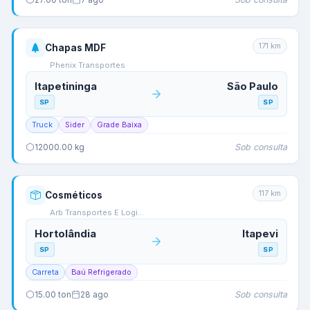
171
km
Chapas MDF
Phenix Transportes
Itapetininga
São Paulo
SP
SP
Truck
Sider
Grade Baixa
Sob consulta
12000.00
kg
117
km
Cosméticos
Arb Transportes E Logi…
Hortolândia
Itapevi
SP
SP
Carreta
Baú Refrigerado
Sob consulta
15.00
ton
28 ago