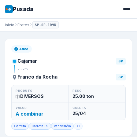
Puxada
Início
Fretes
SP-SP-1D9D
Frete de
Cajamar
/
SP
para
Fra
Ativo
Cajamar
SP
25
km
Franco da Rocha
SP
PRODUTO
PESO
DIVERSOS
25.00
ton
VALOR
COLETA
A combinar
25/04
Carreta
Carreta LS
Vanderléia
+
1