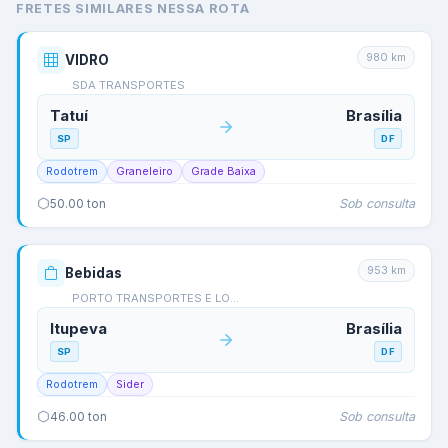
FRETES SIMILARES NESSA ROTA
980
km
VIDRO
SDA TRANSPORTES
Tatuí
Brasília
SP
DF
Rodotrem
Graneleiro
Grade Baixa
Sob consulta
50.00
ton
953
km
Bebidas
PORTO TRANSPORTES E LO…
Itupeva
Brasília
SP
DF
Rodotrem
Sider
Sob consulta
46.00
ton