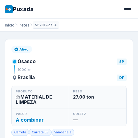
Puxada
Início
Fretes
SP-DF-27CA
Frete de
Osasco
/
SP
para
Bras
Ativo
Osasco
SP
1000
km
Brasília
DF
PRODUTO
PESO
MATERIAL DE
27.00
ton
LIMPEZA
VALOR
COLETA
A combinar
—
Carreta
Carreta LS
Vanderléia