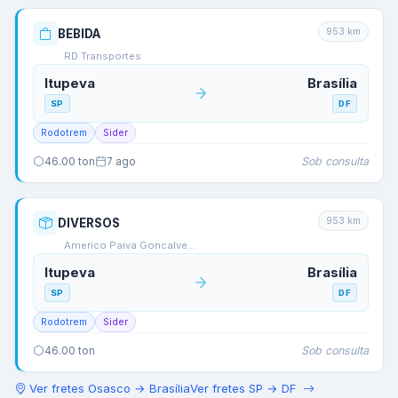
953
km
BEBIDA
RD Transportes
Itupeva
Brasília
SP
DF
Rodotrem
Sider
Sob consulta
46.00
ton
7 ago
953
km
DIVERSOS
Americo Paiva Goncalve…
Itupeva
Brasília
SP
DF
Rodotrem
Sider
Sob consulta
46.00
ton
Ver fretes
Osasco
→
Brasília
Ver fretes
SP
→
DF