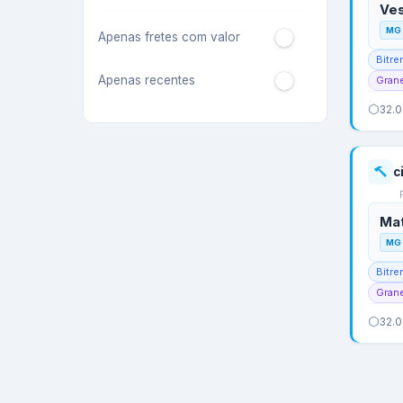
Ve
MG
Apenas fretes com valor
Bitre
Apenas recentes
Grane
32.
c
Ma
MG
Bitre
Grane
32.