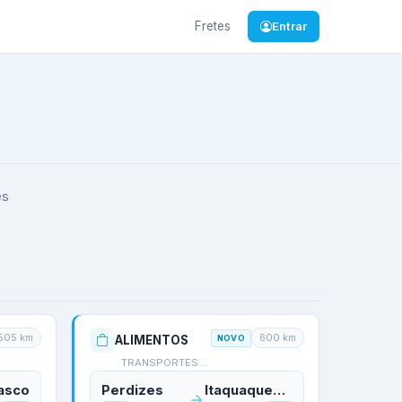
Fretes
Entrar
es
505
km
600
km
ALIMENTOS
NOVO
TRANSPORTES KLASSEN AG…
asco
Perdizes
Itaquaquecetuba