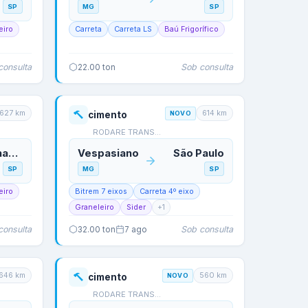
SP
MG
SP
eiro
Carreta
Carreta LS
Baú Frigorífico
consulta
Sob consulta
22.00
ton
627
km
614
km
cimento
NOVO
RODARE TRANSPORTES
São Bernardo do Campo
Vespasiano
São Paulo
SP
MG
SP
eiro
Bitrem 7 eixos
Carreta 4º eixo
Graneleiro
Sider
+
1
consulta
Sob consulta
32.00
ton
7 ago
646
km
560
km
cimento
NOVO
RODARE TRANSPORTES