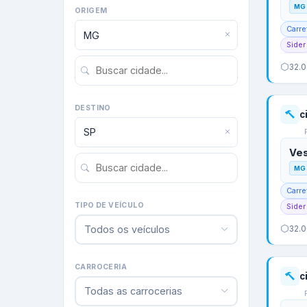
MG
ORIGEM
Carre
Sider
32.
DESTINO
c
Ve
MG
Carre
TIPO DE VEÍCULO
Sider
Todos os veículos
32.
CARROCERIA
c
Todas as carrocerias