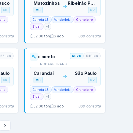
asco
Matozinhos
Ribeirão Preto
SP
MG
SP
eiro
Carreta LS
Vanderléia
Graneleiro
Sider
+
1
consulta
Sob consulta
32.00
ton
6 ago
631
km
540
km
cimento
NOVO
RODARE TRANSPORTES
aulo
Carandaí
São Paulo
SP
MG
SP
eiro
Carreta LS
Vanderléia
Graneleiro
Sider
+
1
consulta
Sob consulta
32.00
ton
6 ago