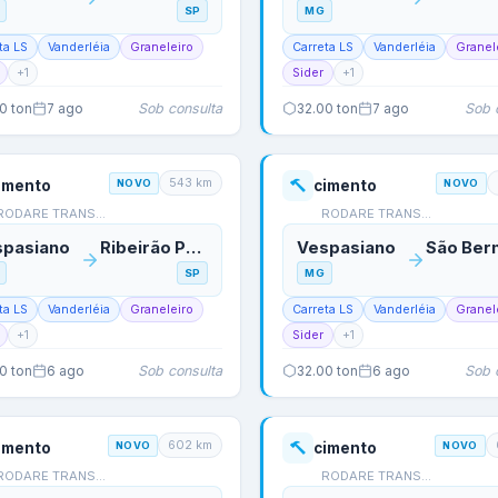
SP
MG
ta LS
Vanderléia
Graneleiro
Carreta LS
Vanderléia
Granel
+
1
Sider
+
1
Sob consulta
Sob 
00
ton
7 ago
32.00
ton
7 ago
543
km
imento
NOVO
cimento
NOVO
RODARE TRANSPORTES
RODARE TRANSPORTES
spasiano
Ribeirão Preto
Vespasiano
SP
MG
ta LS
Vanderléia
Graneleiro
Carreta LS
Vanderléia
Granel
+
1
Sider
+
1
Sob consulta
Sob 
00
ton
6 ago
32.00
ton
6 ago
602
km
imento
NOVO
cimento
NOVO
RODARE TRANSPORTES
RODARE TRANSPORTES