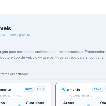
íveis
ículo — 100% gratuito
argas
para motoristas autônomos e transportadoras. Embarcador
duto e tipo de veículo — use os filtros ao lado para encontrar a
frete
s
encontrado
s
477
km
imento
NOVO
cimento
NOVO
RODARE TRANSPORTES
RODARE TRANSPORTES
cos
Guarulhos
Arcos
Os