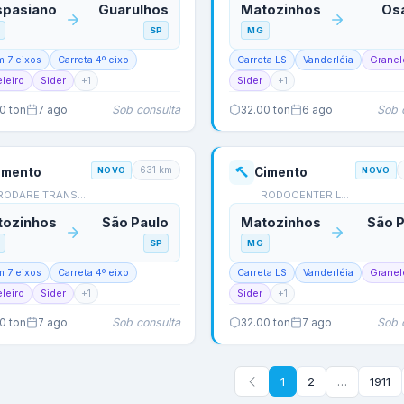
spasiano
Guarulhos
Matozinhos
Os
SP
MG
m 7 eixos
Carreta 4º eixo
Carreta LS
Vanderléia
Granel
leiro
Sider
+
1
Sider
+
1
Sob consulta
Sob 
00
ton
7 ago
32.00
ton
6 ago
631
km
imento
NOVO
Cimento
NOVO
RODARE TRANSPORTES
RODOCENTER LOGISTICA
tozinhos
São Paulo
Matozinhos
São P
SP
MG
m 7 eixos
Carreta 4º eixo
Carreta LS
Vanderléia
Granel
leiro
Sider
+
1
Sider
+
1
Sob consulta
Sob 
00
ton
7 ago
32.00
ton
7 ago
1
2
…
1911