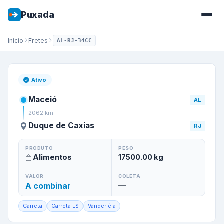
Puxada
Início
Fretes
AL-RJ-34CC
Frete de
Maceió
/
AL
para
Duq
Ativo
Maceió
AL
2062
km
Duque de Caxias
RJ
PRODUTO
PESO
Alimentos
17500.00
kg
VALOR
COLETA
A combinar
—
Carreta
Carreta LS
Vanderléia