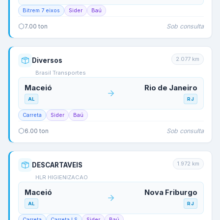
Bitrem 7 eixos
Sider
Baú
Sob consulta
7.00
ton
2.077
km
Diversos
Brasil Transportes
Maceió
Rio de Janeiro
AL
RJ
Carreta
Sider
Baú
Sob consulta
6.00
ton
1.972
km
DESCARTAVEIS
HLR HIGIENIZACAO
Maceió
Nova Friburgo
AL
RJ
Carreta
Carreta LS
Sider
Baú