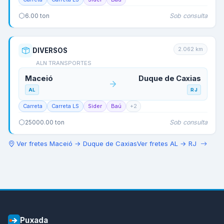
Sob consulta
6.00
ton
2.062
km
DIVERSOS
ALN TRANSPORTES
Maceió
Duque de Caxias
AL
RJ
Carreta
Carreta LS
Sider
Baú
+
2
Sob consulta
25000.00
ton
Ver fretes
Maceió
→
Duque de Caxias
Ver fretes
AL
→
RJ
Puxada