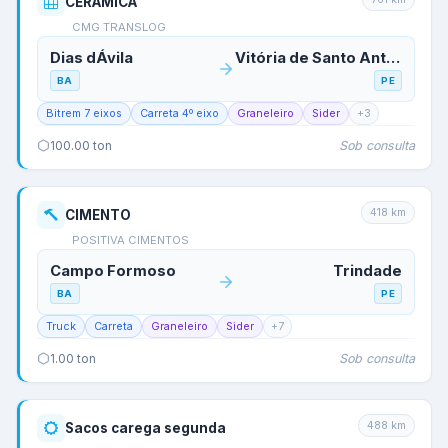
CERAMICA
CMG TRANSLOG
Dias dÁvila
Vitória de Santo Antão
BA
PE
Bitrem 7 eixos
Carreta 4º eixo
Graneleiro
Sider
+
3
Sob consulta
100.00
ton
418
km
CIMENTO
POSITIVA CIMENTOS
Campo Formoso
Trindade
BA
PE
Truck
Carreta
Graneleiro
Sider
+
7
Sob consulta
1.00
ton
488
km
Sacos carega segunda