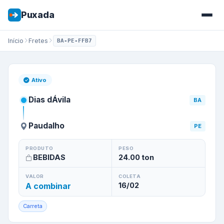
Puxada
Início
Fretes
BA-PE-FFB7
Frete de
Dias dÁvila
/
BA
para
Ativo
Dias dÁvila
BA
Paudalho
PE
PRODUTO
PESO
BEBIDAS
24.00
ton
VALOR
COLETA
A combinar
16/02
Carreta