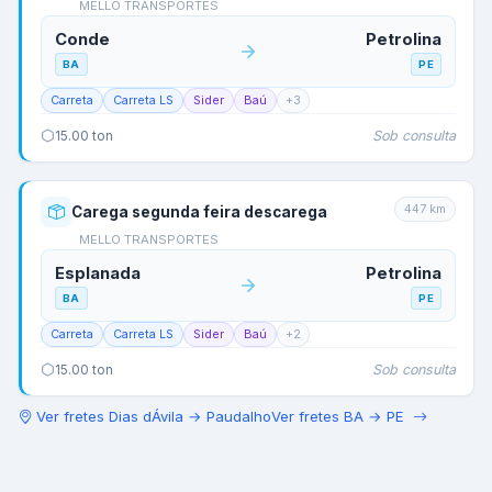
MELLO TRANSPORTES
Conde
Petrolina
BA
PE
Carreta
Carreta LS
Sider
Baú
+
3
Sob consulta
15.00
ton
447
km
Carega segunda feira descarega
MELLO TRANSPORTES
Esplanada
Petrolina
BA
PE
Carreta
Carreta LS
Sider
Baú
+
2
Sob consulta
15.00
ton
Ver fretes
Dias dÁvila
→
Paudalho
Ver fretes
BA
→
PE