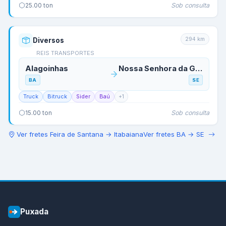
Sob consulta
25.00
ton
294
km
Diversos
REIS TRANSPORTES
Alagoinhas
Nossa Senhora da Glória
BA
SE
Truck
Bitruck
Sider
Baú
+
1
Sob consulta
15.00
ton
Ver fretes
Feira de Santana
→
Itabaiana
Ver fretes
BA
→
SE
Puxada