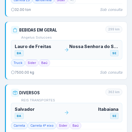
Carreta LS
Vanderléia
Sider
+
1
Sob consulta
32.00
ton
299
km
BEBIDAS EM GERAL
Angelus Solucoes
Lauro de Freitas
Nossa Senhora do Socorro
BA
SE
Truck
Sider
Baú
Sob consulta
7500.00
kg
363
km
DIVERSOS
REIS TRANSPORTES
Salvador
Itabaiana
BA
SE
Carreta
Carreta 4º eixo
Sider
Baú