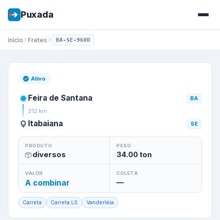
Puxada
Início
Fretes
BA-SE-960D
Frete de
Feira de Santana
/
BA
Ativo
Feira de Santana
BA
312
km
Itabaiana
SE
PRODUTO
PESO
diversos
34.00
ton
VALOR
COLETA
A combinar
—
Carreta
Carreta LS
Vanderléia