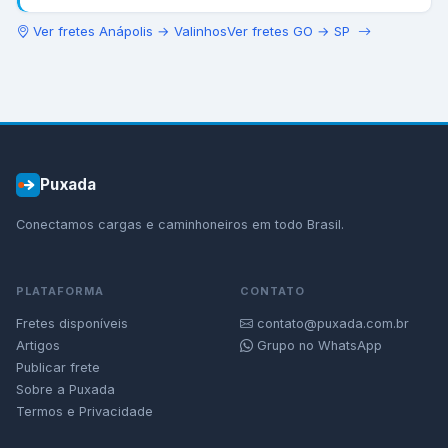
Ver fretes
Anápolis
→
Valinhos
Ver fretes
GO
→
SP
Puxada
Conectamos cargas e caminhoneiros em todo Brasil.
PLATAFORMA
CONTATO
Fretes disponíveis
contato@puxada.com.br
Artigos
Grupo no WhatsApp
Publicar frete
Sobre a Puxada
Termos e Privacidade