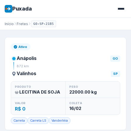
Puxada
Início
Fretes
GO-SP-21B5
Frete de
Anápolis
/
GO
para
Va
Ativo
Anápolis
GO
872
km
Valinhos
SP
PRODUTO
PESO
LECITINA DE SOJA
22000.00
kg
VALOR
COLETA
R$ 0
16/02
Carreta
Carreta LS
Vanderléia