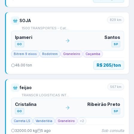
829
km
SOJA
1500 TRANSPORTES - Cat…
Ipameri
Santos
GO
SP
Bitrem 9 eixos
Rodotrem
Graneleiro
Caçamba
R$ 265/ton
48.00
ton
567
km
feijao
TRANSCR LOGISTICAS INT…
Cristalina
Ribeirão Preto
GO
SP
Carreta LS
Vanderléia
Graneleiro
+
2
Sob consulta
32000.00
kg
5 ago