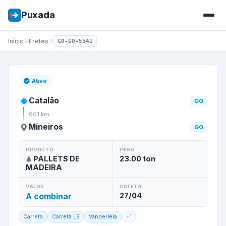
Puxada
Início
Fretes
GO-GO-5541
Frete de
Catalão
/
GO
para
Min
Ativo
Catalão
GO
601
km
Mineiros
GO
PRODUTO
PESO
PALLETS DE
23.00
ton
MADEIRA
VALOR
COLETA
A combinar
27/04
Carreta
Carreta LS
Vanderléia
+
1