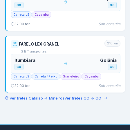
GO
GO
Carreta LS
Caçamba
Sob consulta
32.00
ton
210
km
FARELO LEX GRANEL
S E Transportes
Itumbiara
Goiânia
GO
GO
Carreta LS
Carreta 4º eixo
Graneleiro
Caçamba
Sob consulta
32.00
ton
Ver fretes
Catalão
→
Mineiros
Ver fretes
GO
→
GO