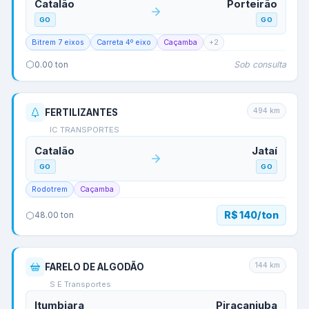
Catalão
Porteirão
GO
GO
Bitrem 7 eixos
Carreta 4º eixo
Caçamba
+
2
Sob consulta
0.00
ton
494
km
FERTILIZANTES
IC TRANSPORTES
Catalão
Jataí
GO
GO
Rodotrem
Caçamba
R$ 140/ton
48.00
ton
144
km
FARELO DE ALGODÃO
S E Transportes
Itumbiara
Piracanjuba