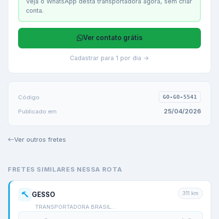
Veja o WhatsApp desta transportadora agora, sem criar
conta.
Ver contato grátis
Cadastrar para 1 por dia →
Código
GO-GO-5541
25/04/2026
Publicado em
Ver outros fretes
FRETES SIMILARES NESSA ROTA
311
km
GESSO
TRANSPORTADORA BRASIL…