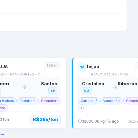
829
km
OJA
feijao
1500 TRANSPORTES - Cat…
TRANSCR LOGISTICAS INT…
meri
Santos
Cristalina
SP
GO
m 9 eixos
Rodotrem
Graneleiro
Carreta LS
Vanderléia
Granel
mba
+
2
R$ 265/ton
0
ton
Sob 
32000.00
kg
5 ago