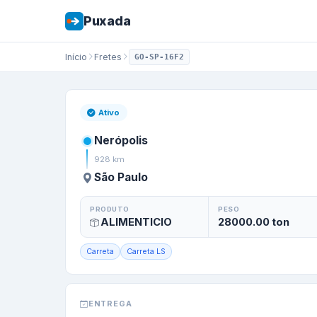
Puxada
Início
Fretes
GO-SP-16F2
Frete de
Nerópoli
Ativo
Nerópolis
928
km
São Paulo
PRODUTO
PESO
ALIMENTICIO
28000.00
ton
Carreta
Carreta LS
ENTREGA