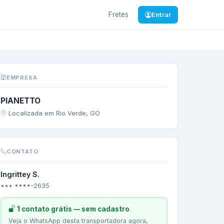
Fretes
Entrar
P
—
ALIMENTICIO
EMPRESA
PIANETTO
Localizada em Rio Verde, GO
CONTATO
Ingrittey S.
••• ••••-2635
1 contato grátis — sem cadastro
Veja o WhatsApp desta transportadora agora,