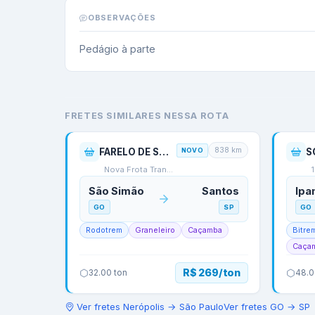
OBSERVAÇÕES
Pedágio à parte
FRETES SIMILARES NESSA ROTA
838
km
FARELO DE SOJA
NOVO
S
Nova Frota Transportes
São Simão
Santos
Ipa
GO
SP
GO
Rodotrem
Graneleiro
Caçamba
Bitre
Caça
R$ 269/ton
32.00
ton
48.0
Ver fretes
Nerópolis
→
São Paulo
Ver fretes
GO
→
SP