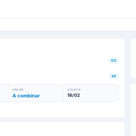
s
/
GO
para
São Paulo
/
S
GO
SP
VALOR
COLETA
A combinar
16/02