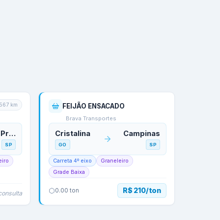
567
km
FEIJÃO ENSACADO
Brava Transportes
Ribeirão Preto
Cristalina
Campinas
SP
GO
SP
eiro
Carreta 4º eixo
Graneleiro
Grade Baixa
R$ 210/ton
0.00
ton
consulta