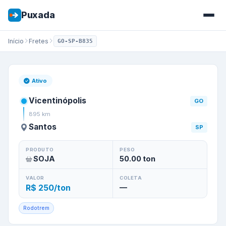
Puxada
Início
Fretes
GO-SP-B835
Frete de
Vicentinópolis
/
GO
p
Ativo
Vicentinópolis
GO
895
km
Santos
SP
PRODUTO
PESO
SOJA
50.00
ton
VALOR
COLETA
R$ 250/ton
—
Rodotrem