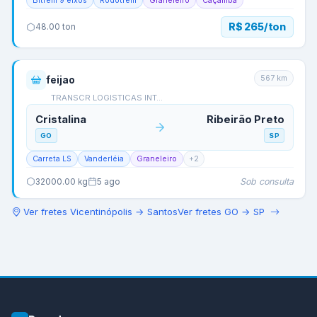
Bitrem 9 eixos
Rodotrem
Graneleiro
Caçamba
R$ 265/ton
48.00
ton
567
km
feijao
TRANSCR LOGISTICAS INT…
Cristalina
Ribeirão Preto
GO
SP
Carreta LS
Vanderléia
Graneleiro
+
2
Sob consulta
32000.00
kg
5 ago
Ver fretes
Vicentinópolis
→
Santos
Ver fretes
GO
→
SP