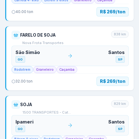
Carreta 4º eixo
Bitrem 9 eixos
Graneleiro
Caçamba
R$ 269/ton
40.00
ton
838
km
FARELO DE SOJA
Nova Frota Transportes
São Simão
Santos
GO
SP
Rodotrem
Graneleiro
Caçamba
R$ 269/ton
32.00
ton
829
km
SOJA
1500 TRANSPORTES - Cat…
Ipameri
Santos
GO
SP