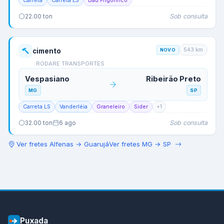
Carreta
Carreta LS
Baú Frigorífico
Sob consulta
22.00
ton
543
km
cimento
NOVO
RODARE TRANSPORTES
Vespasiano
Ribeirão Preto
MG
SP
Carreta LS
Vanderléia
Graneleiro
Sider
+
1
Sob consulta
32.00
ton
6 ago
Ver fretes
Alfenas
→
Guarujá
Ver fretes
MG
→
SP
Puxada