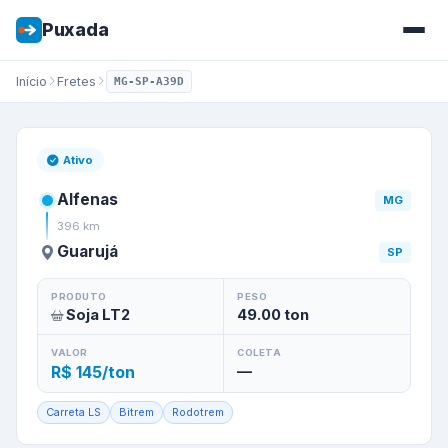
Puxada
Início
Fretes
MG-SP-A39D
Frete de
Alfenas
/
MG
para
Gu
Ativo
Alfenas
MG
396
km
Guarujá
SP
PRODUTO
PESO
Soja LT2
49.00
ton
VALOR
COLETA
R$ 145/ton
—
Carreta LS
Bitrem
Rodotrem