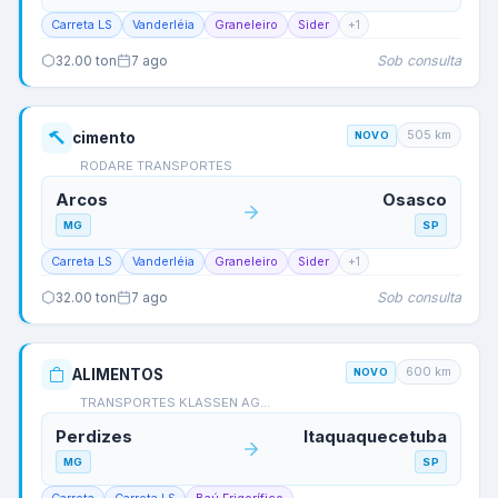
Carreta LS
Vanderléia
Graneleiro
Sider
+
1
Sob consulta
32.00
ton
7 ago
505
km
cimento
NOVO
RODARE TRANSPORTES
Arcos
Osasco
MG
SP
Carreta LS
Vanderléia
Graneleiro
Sider
+
1
Sob consulta
32.00
ton
7 ago
600
km
ALIMENTOS
NOVO
TRANSPORTES KLASSEN AG…
Perdizes
Itaquaquecetuba
MG
SP