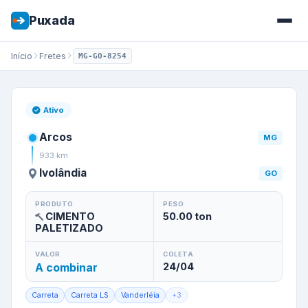
Puxada
Início
Fretes
MG-GO-8254
Frete de
Arcos
/
MG
para
Ivolâ
Ativo
Arcos
MG
933
km
Ivolândia
GO
PRODUTO
PESO
CIMENTO
50.00
ton
PALETIZADO
VALOR
COLETA
A combinar
24/04
Carreta
Carreta LS
Vanderléia
+
3