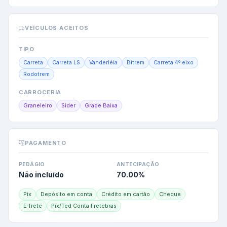
VEÍCULOS ACEITOS
TIPO
Carreta
Carreta LS
Vanderléia
Bitrem
Carreta 4º eixo
Rodotrem
CARROCERIA
Graneleiro
Sider
Grade Baixa
PAGAMENTO
PEDÁGIO
ANTECIPAÇÃO
Não incluído
70.00
%
Pix
Depósito em conta
Crédito em cartão
Cheque
E-frete
Pix/Ted Conta Fretebras