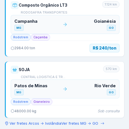
1.124
km
Composto Orgânico LT3
RODOSAFRA TRANSPORTES
Campanha
Goianésia
MG
GO
Rodotrem
Caçamba
R$ 240/ton
2984.00
ton
570
km
SOJA
CENTRAL LOGISTICA E TR…
Patos de Minas
Rio Verde
MG
GO
Rodotrem
Graneleiro
Sob consulta
48000.00
kg
Ver fretes
Arcos
→
Ivolândia
Ver fretes
MG
→
GO