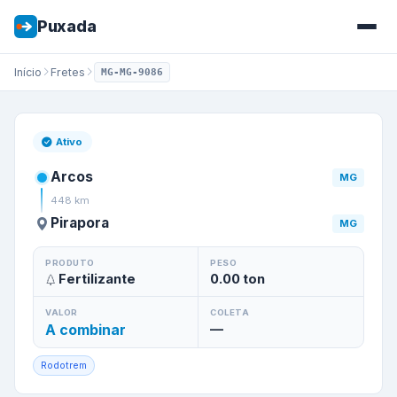
Puxada
Início
Fretes
MG-MG-9086
Frete de
Arcos
/
MG
para
Pira
Ativo
Arcos
MG
448
km
Pirapora
MG
PRODUTO
PESO
Fertilizante
0.00
ton
VALOR
COLETA
A combinar
—
Rodotrem