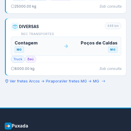
Sob consulta
25000.00
kg
448
km
DIVERSAS
REC TRANSPORTES
Contagem
Poços de Caldas
MG
MG
Truck
Baú
Sob consulta
8000.00
kg
Ver fretes
Arcos
→
Pirapora
Ver fretes
MG
→
MG
Puxada