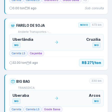
Carreta
Carreta LS
Graneleiro
Grade Baixa
+
5
Sob consulta
0.00
ton
6 ago
673
km
FARELO DE SOJA
NOVO
Anderle Transportes -…
Uberlândia
Cruzília
MG
MG
Carreta LS
Caçamba
R$ 271/ton
32.00
ton
6 ago
330
km
BIG BAG
TRANSDICA
Uberaba
Arcos
MG
MG
Carreta
Carreta LS
Grade Baixa