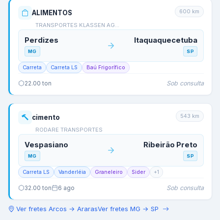
600
km
ALIMENTOS
TRANSPORTES KLASSEN AG…
Perdizes
Itaquaquecetuba
MG
SP
Carreta
Carreta LS
Baú Frigorífico
Sob consulta
22.00
ton
543
km
cimento
RODARE TRANSPORTES
Vespasiano
Ribeirão Preto
MG
SP
Carreta LS
Vanderléia
Graneleiro
Sider
+
1
Sob consulta
32.00
ton
6 ago
Ver fretes
Arcos
→
Araras
Ver fretes
MG
→
SP