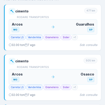
477
km
cimento
RODARE TRANSPORTES
Arcos
Guarulhos
MG
SP
Carreta LS
Vanderléia
Graneleiro
Sider
+
1
Sob consulta
32.00
ton
7 ago
505
km
cimento
RODARE TRANSPORTES
Arcos
Osasco
MG
SP
Carreta LS
Vanderléia
Graneleiro
Sider
+
1
Sob consulta
32.00
ton
7 ago