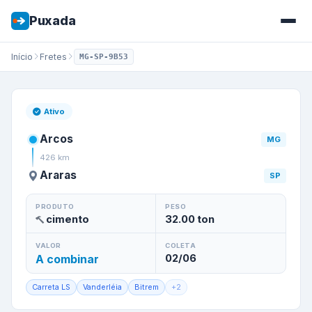
Puxada
Início
Fretes
MG-SP-9B53
Frete de
Arcos
/
MG
para
Arar
Ativo
Arcos
MG
426
km
Araras
SP
PRODUTO
PESO
cimento
32.00
ton
VALOR
COLETA
A combinar
02/06
Carreta LS
Vanderléia
Bitrem
+
2