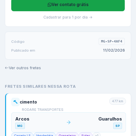
Ver contato grátis
Cadastrar para 1 por dia →
Código
MG-SP-4AF4
11/02/2026
Publicado em
Ver outros fretes
FRETES SIMILARES NESSA ROTA
477
km
cimento
RODARE TRANSPORTES
Arcos
Guarulhos
MG
SP
Carreta LS
Vanderléia
Graneleiro
Sider
+
1