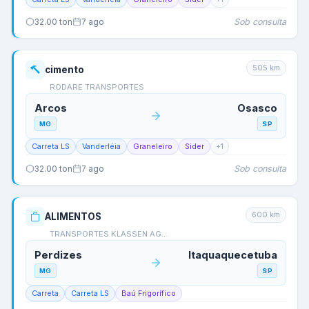
Sob consulta
32.00
ton
7 ago
505
km
cimento
RODARE TRANSPORTES
Arcos
Osasco
MG
SP
Carreta LS
Vanderléia
Graneleiro
Sider
+
1
Sob consulta
32.00
ton
7 ago
600
km
ALIMENTOS
TRANSPORTES KLASSEN AG…
Perdizes
Itaquaquecetuba
MG
SP
Carreta
Carreta LS
Baú Frigorífico