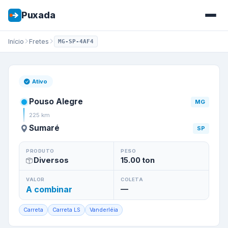
Puxada
Início
Fretes
MG-SP-4AF4
Frete de
Pouso Alegre
/
MG
pa
Ativo
Pouso Alegre
MG
225
km
Sumaré
SP
PRODUTO
PESO
Diversos
15.00
ton
VALOR
COLETA
A combinar
—
Carreta
Carreta LS
Vanderléia