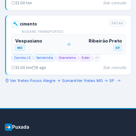
Sob consulta
22.00
ton
543
km
cimento
RODARE TRANSPORTES
Vespasiano
Ribeirão Preto
MG
SP
Carreta LS
Vanderléia
Graneleiro
Sider
+
1
Sob consulta
32.00
ton
6 ago
Ver fretes
Pouso Alegre
→
Sumaré
Ver fretes
MG
→
SP
Puxada