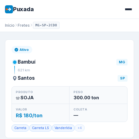
Puxada
Início
Fretes
MG-SP-2CD8
Frete de
Bambuí
/
MG
para
Sa
Ativo
Bambuí
MG
621
km
Santos
SP
PRODUTO
PESO
SOJA
300.00
ton
VALOR
COLETA
R$ 180/ton
—
Carreta
Carreta LS
Vanderléia
+
4