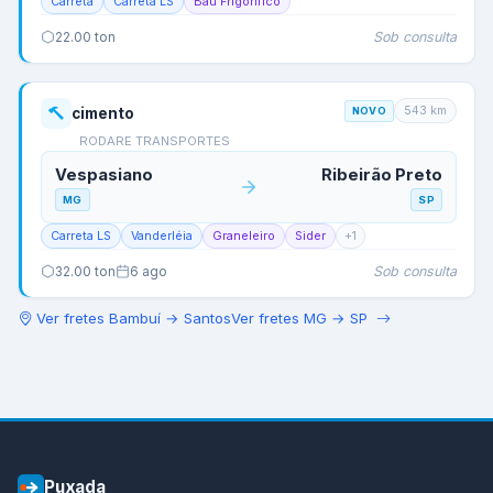
Carreta
Carreta LS
Baú Frigorífico
Sob consulta
22.00
ton
543
km
cimento
NOVO
RODARE TRANSPORTES
Vespasiano
Ribeirão Preto
MG
SP
Carreta LS
Vanderléia
Graneleiro
Sider
+
1
Sob consulta
32.00
ton
6 ago
Ver fretes
Bambuí
→
Santos
Ver fretes
MG
→
SP
Puxada