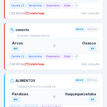
Carreta LS
Vanderléia
Graneleiro
Sider
+
1
Sob consulta
32.00
ton
Coleta hoje
505
km
cimento
NOVO
RODARE TRANSPORTES
Arcos
Osasco
MG
SP
Carreta LS
Vanderléia
Graneleiro
Sider
+
1
Sob consulta
32.00
ton
Coleta hoje
600
km
ALIMENTOS
NOVO
TRANSPORTES KLASSEN AG…
Perdizes
Itaquaquecetuba
MG
SP