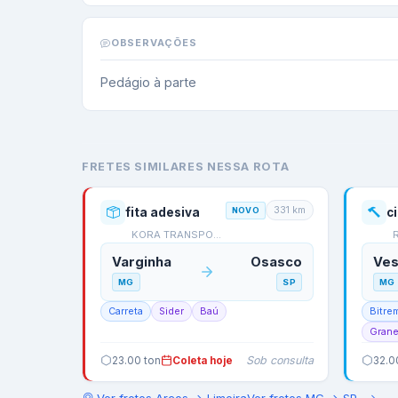
OBSERVAÇÕES
Pedágio à parte
FRETES SIMILARES NESSA ROTA
331
km
fita adesiva
NOVO
c
KORA TRANSPORTES
Varginha
Osasco
Ves
MG
SP
MG
Carreta
Sider
Baú
Bitre
Grane
Sob consulta
23.00
ton
Coleta hoje
32.0