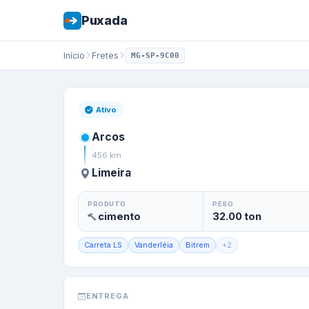
Puxada
Início
Fretes
MG-SP-9C00
Frete de
Arcos
/
M
Ativo
Arcos
456
km
Limeira
PRODUTO
PESO
cimento
32.00
ton
Carreta LS
Vanderléia
Bitrem
+
2
ENTREGA