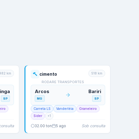
482
km
518
km
cimento
RODARE TRANSPORTES
tinga
Arcos
Bariri
SP
MG
SP
eiro
Carreta LS
Vanderléia
Graneleiro
Sider
+
1
consulta
Sob consulta
32.00
ton
5 ago