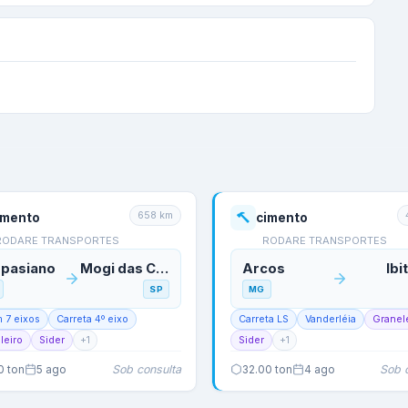
658
km
imento
cimento
RODARE TRANSPORTES
RODARE TRANSPORTES
pasiano
Mogi das Cruzes
Arcos
Ibi
SP
MG
m 7 eixos
Carreta 4º eixo
Carreta LS
Vanderléia
Granel
leiro
Sider
+
1
Sider
+
1
Sob consulta
Sob 
0
ton
5 ago
32.00
ton
4 ago