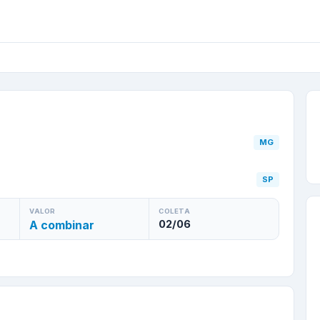
G
para
Limeira
/
SP
—
c
MG
SP
VALOR
COLETA
A combinar
02/06