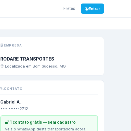
Fretes
Entrar
imento
EMPRESA
RODARE TRANSPORTES
Localizada em Bom Sucesso, MG
CONTATO
Gabriel A.
••• ••••-2712
1 contato grátis — sem cadastro
Veja o WhatsApp desta transportadora agora,