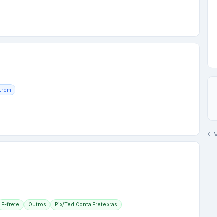
trem
V
E-frete
Outros
Pix/Ted Conta Fretebras