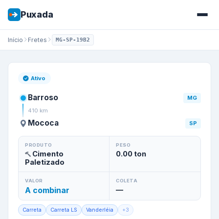
Puxada
Início
Fretes
MG-SP-19B2
Frete de
Barroso
/
MG
para
Mo
Ativo
Barroso
MG
410
km
Mococa
SP
PRODUTO
PESO
Cimento
0.00
ton
Paletizado
VALOR
COLETA
A combinar
—
Carreta
Carreta LS
Vanderléia
+
3