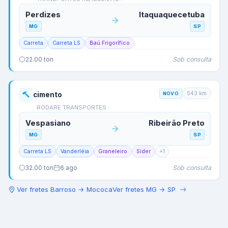
Perdizes
Itaquaquecetuba
MG
SP
Carreta
Carreta LS
Baú Frigorífico
Sob consulta
22.00
ton
543
km
cimento
NOVO
RODARE TRANSPORTES
Vespasiano
Ribeirão Preto
MG
SP
Carreta LS
Vanderléia
Graneleiro
Sider
+
1
Sob consulta
32.00
ton
6 ago
Ver fretes
Barroso
→
Mococa
Ver fretes
MG
→
SP