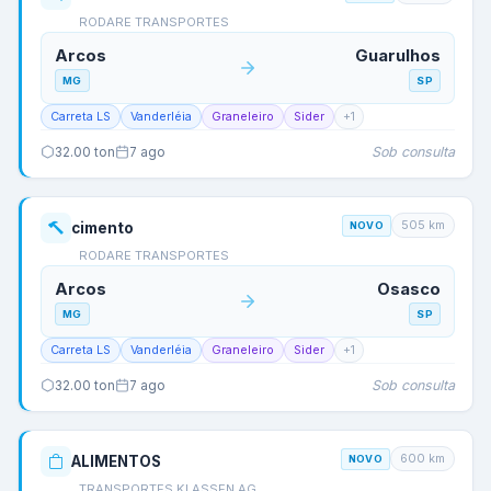
RODARE TRANSPORTES
Arcos
Guarulhos
MG
SP
Carreta LS
Vanderléia
Graneleiro
Sider
+
1
Sob consulta
32.00
ton
7 ago
505
km
cimento
NOVO
RODARE TRANSPORTES
Arcos
Osasco
MG
SP
Carreta LS
Vanderléia
Graneleiro
Sider
+
1
Sob consulta
32.00
ton
7 ago
600
km
ALIMENTOS
NOVO
TRANSPORTES KLASSEN AG…