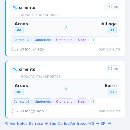
482
km
cimento
RODARE TRANSPORTES
Arcos
Ibitinga
MG
SP
Carreta LS
Vanderléia
Graneleiro
Sider
+
1
Sob consulta
32.00
ton
4 ago
518
km
cimento
RODARE TRANSPORTES
Arcos
Bariri
MG
SP
Carreta LS
Vanderléia
Graneleiro
Sider
+
1
Sob consulta
32.00
ton
5 ago
Ver fretes
Barroso
→
São Carlos
Ver fretes
MG
→
SP