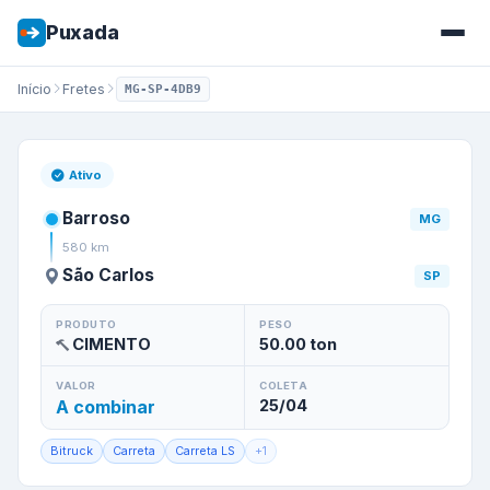
Puxada
Início
Fretes
MG-SP-4DB9
Frete de
Barroso
/
MG
para
São
Ativo
Barroso
MG
580
km
São Carlos
SP
PRODUTO
PESO
CIMENTO
50.00
ton
VALOR
COLETA
A combinar
25/04
Bitruck
Carreta
Carreta LS
+
1