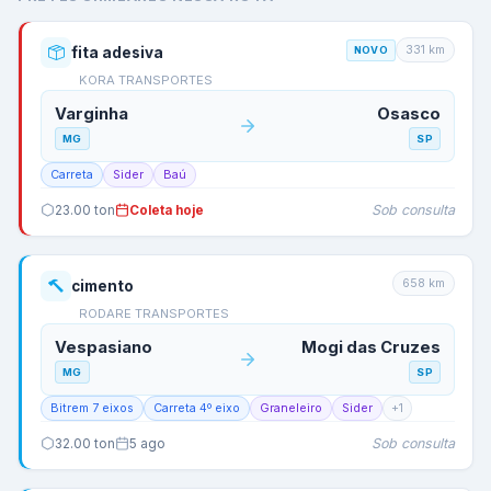
331
km
fita adesiva
NOVO
KORA TRANSPORTES
Varginha
Osasco
MG
SP
Carreta
Sider
Baú
Sob consulta
23.00
ton
Coleta hoje
658
km
cimento
RODARE TRANSPORTES
Vespasiano
Mogi das Cruzes
MG
SP
Bitrem 7 eixos
Carreta 4º eixo
Graneleiro
Sider
+
1
Sob consulta
32.00
ton
5 ago