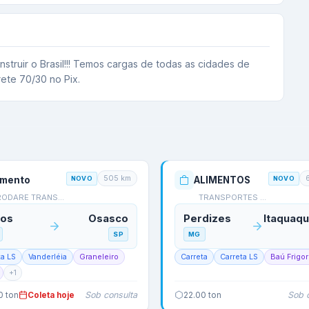
ruir o Brasil!!! Temos cargas de todas as cidades de 
rete 70/30 no Pix.
505
km
imento
NOVO
ALIMENTOS
NOVO
RODARE TRANSPORTES
TRANSPORTES KLASSEN AG…
cos
Osasco
Perdizes
SP
MG
ta LS
Vanderléia
Graneleiro
Carreta
Carreta LS
Baú Frigor
+
1
Sob consulta
Sob 
0
ton
Coleta hoje
22.00
ton