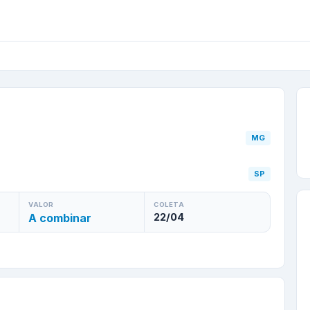
hos
/
MG
para
Piracaia
/
S
MG
SP
VALOR
COLETA
A combinar
22/04