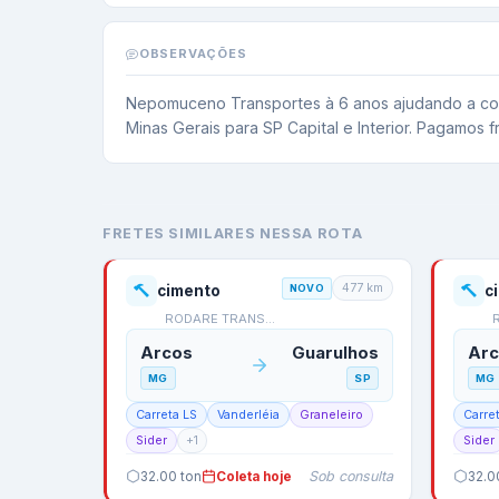
OBSERVAÇÕES
Nepomuceno Transportes à 6 anos ajudando a const
Minas Gerais para SP Capital e Interior. Pagamos f
FRETES SIMILARES NESSA ROTA
477
km
cimento
NOVO
c
RODARE TRANSPORTES
Arcos
Guarulhos
Ar
MG
SP
MG
Carreta LS
Vanderléia
Graneleiro
Carre
Sider
+
1
Sider
Sob consulta
32.00
ton
Coleta hoje
32.0