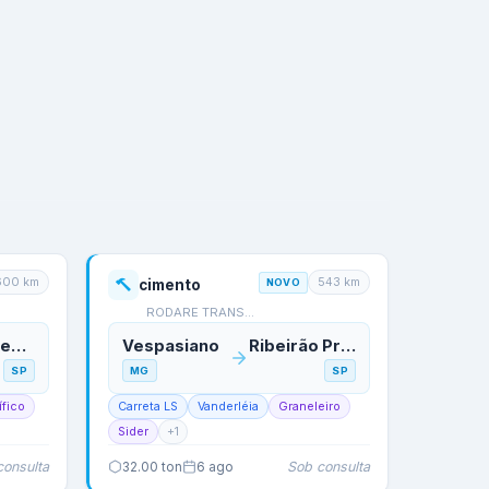
600
km
543
km
cimento
NOVO
RODARE TRANSPORTES
Itaquaquecetuba
Vespasiano
Ribeirão Preto
SP
MG
SP
ífico
Carreta LS
Vanderléia
Graneleiro
Sider
+
1
consulta
Sob consulta
32.00
ton
6 ago