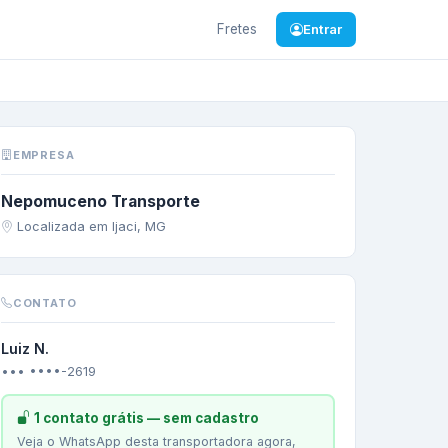
Fretes
Entrar
P
—
CIMENTO
EMPRESA
Nepomuceno Transporte
Localizada em Ijaci, MG
CONTATO
Luiz N.
••• ••••-2619
1 contato grátis — sem cadastro
Veja o WhatsApp desta transportadora agora,