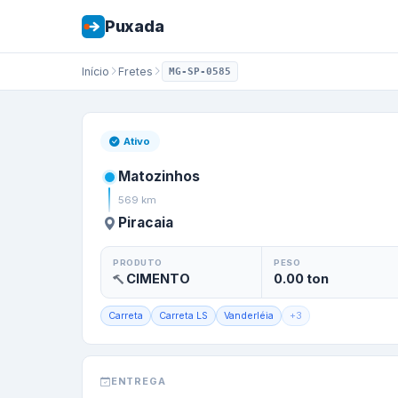
Puxada
Início
Fretes
MG-SP-0585
Frete de
Matozin
Ativo
Matozinhos
569
km
Piracaia
PRODUTO
PESO
CIMENTO
0.00
ton
Carreta
Carreta LS
Vanderléia
+
3
ENTREGA