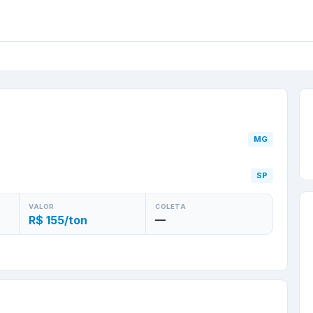
erança
/
MG
para
Guaruj
MG
SP
VALOR
COLETA
R$ 155/ton
—