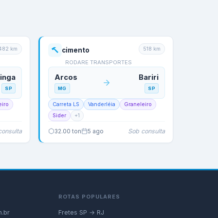
482
km
518
km
cimento
RODARE TRANSPORTES
tinga
Arcos
Bariri
SP
MG
SP
eiro
Carreta LS
Vanderléia
Graneleiro
Sider
+
1
consulta
Sob consulta
32.00
ton
5 ago
ROTAS POPULARES
.br
Fretes SP → RJ