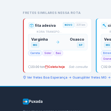
FRETES SIMILARES NESSA ROTA
331
km
fita adesiva
NOVO
c
KORA TRANSPORTES
Varginha
Osasco
Ves
MG
SP
MG
Carreta
Sider
Baú
Bitre
Grane
Sob consulta
23.00
ton
Coleta hoje
32.0
Ver fretes
Boa Esperança
→
Guarujá
Ver fretes
MG
Puxada