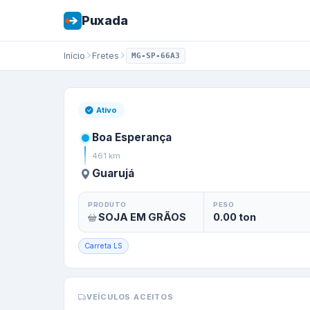
Puxada
Início
Fretes
MG-SP-66A3
Frete de
Boa Esp
Ativo
Boa Esperança
461
km
Guarujá
PRODUTO
PESO
SOJA EM GRÃOS
0.00
ton
Carreta LS
VEÍCULOS ACEITOS