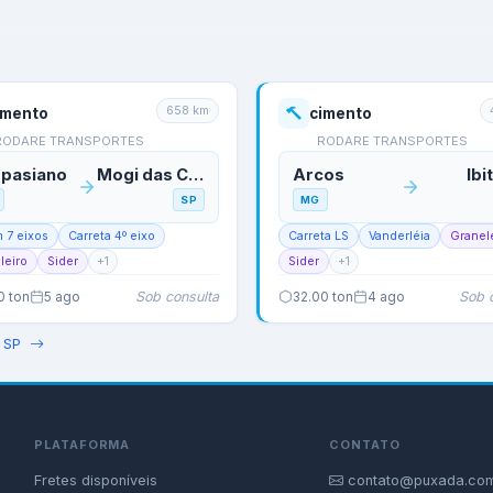
658
km
imento
cimento
RODARE TRANSPORTES
RODARE TRANSPORTES
pasiano
Mogi das Cruzes
Arcos
Ibi
SP
MG
m 7 eixos
Carreta 4º eixo
Carreta LS
Vanderléia
Granel
leiro
Sider
+
1
Sider
+
1
Sob consulta
Sob 
0
ton
5 ago
32.00
ton
4 ago
→
SP
PLATAFORMA
CONTATO
Fretes disponíveis
contato@puxada.com