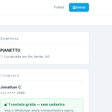
Fretes
Entrar
á
/
SP
—
SOJA EM GRÃO
EMPRESA
PIANETTO
Localizada em Rio Verde, GO
CONTATO
Jonathan C.
••• ••••-2998
1 contato grátis — sem cadastro
Veja o WhatsApp desta transportadora agora,