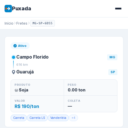
Puxada
Início
Fretes
MG-SP-6D55
Frete de
Campo Florido
/
MG
p
Ativo
Campo Florido
MG
616
km
Guarujá
SP
PRODUTO
PESO
Soja
0.00
ton
VALOR
COLETA
R$ 190/ton
—
Carreta
Carreta LS
Vanderléia
+
4