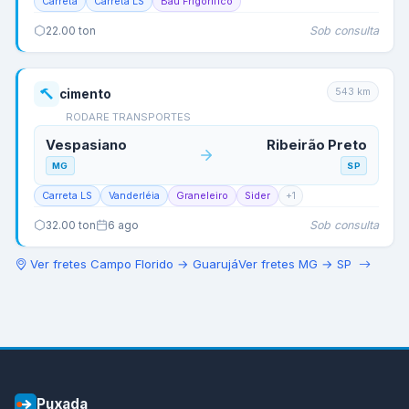
Carreta
Carreta LS
Baú Frigorífico
Sob consulta
22.00
ton
543
km
cimento
RODARE TRANSPORTES
Vespasiano
Ribeirão Preto
MG
SP
Carreta LS
Vanderléia
Graneleiro
Sider
+
1
Sob consulta
32.00
ton
6 ago
Ver fretes
Campo Florido
→
Guarujá
Ver fretes
MG
→
SP
Puxada