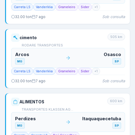
Carreta LS
Vanderléia
Graneleiro
Sider
+
1
Sob consulta
32.00
ton
7 ago
505
km
cimento
RODARE TRANSPORTES
Arcos
Osasco
MG
SP
Carreta LS
Vanderléia
Graneleiro
Sider
+
1
Sob consulta
32.00
ton
7 ago
600
km
ALIMENTOS
TRANSPORTES KLASSEN AG…
Perdizes
Itaquaquecetuba
MG
SP