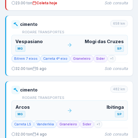
Sob consulta
23.00
ton
Coleta hoje
658
km
cimento
RODARE TRANSPORTES
Vespasiano
Mogi das Cruzes
MG
SP
Bitrem 7 eixos
Carreta 4º eixo
Graneleiro
Sider
+
1
Sob consulta
32.00
ton
5 ago
482
km
cimento
RODARE TRANSPORTES
Arcos
Ibitinga
MG
SP
Carreta LS
Vanderléia
Graneleiro
Sider
+
1
Sob consulta
32.00
ton
4 ago