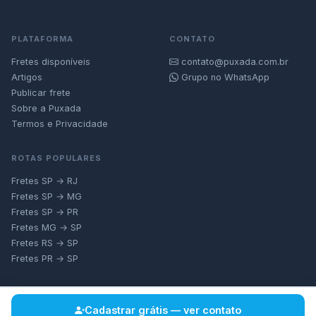
PLATAFORMA
CONTATO
Fretes disponíveis
contato@puxada.com.br
Artigos
Grupo no WhatsApp
Publicar frete
Sobre a Puxada
Termos e Privacidade
ROTAS POPULARES
Fretes SP → RJ
Fretes SP → MG
Fretes SP → PR
Fretes MG → SP
Fretes RS → SP
Fretes PR → SP
Cadastrar grátis — ver contato
© 2026 Puxada — Plataforma de Fretes