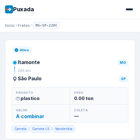
Puxada
Início
Fretes
MG-SP-22DC
Frete de
Itamonte
/
MG
para
S
Ativo
Itamonte
MG
265
km
São Paulo
SP
PRODUTO
PESO
plastico
0.00
ton
VALOR
COLETA
A combinar
—
Carreta
Carreta LS
Vanderléia