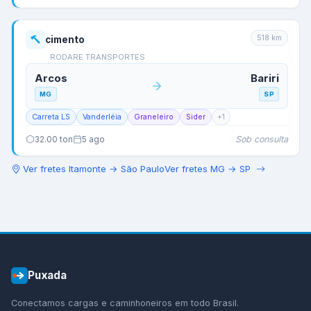
518
km
cimento
RODARE TRANSPORTES
Arcos
Bariri
MG
SP
Carreta LS
Vanderléia
Graneleiro
Sider
+
1
Sob consulta
32.00
ton
5 ago
Ver fretes
Itamonte
→
São Paulo
Ver fretes
MG
→
SP
Puxada
Conectamos cargas e caminhoneiros em todo Brasil.