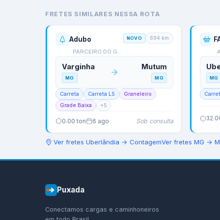
FRETES SIMILARES NESSA ROTA
694
km
Adubo
NOVO
PARCEIRO DO GRAO LOGIS…
Varginha
Mutum
Ube
MG
MG
MG
Carreta
Carreta LS
Graneleiro
Carre
Grade Baixa
+
5
32.0
Sob consulta
0.00
ton
6 ago
Ver fretes
Uberlândia
→
Contagem
Ver fretes
MG
→
M
Puxada
Conectamos cargas e caminhoneiros
em todo Brasil.