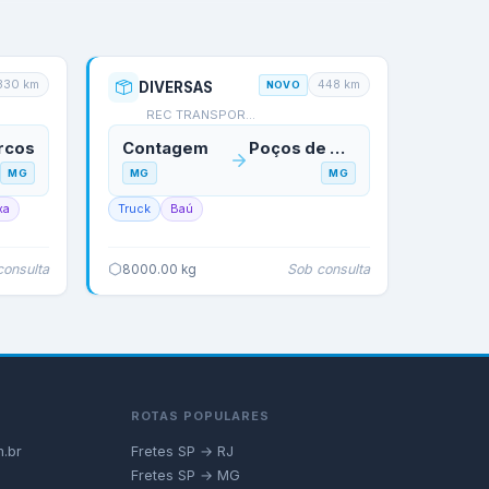
330
km
448
km
DIVERSAS
NOVO
REC TRANSPORTES
rcos
Contagem
Poços de Caldas
MG
MG
MG
xa
Truck
Baú
consulta
Sob consulta
8000.00
kg
ROTAS POPULARES
.br
Fretes SP → RJ
Fretes SP → MG