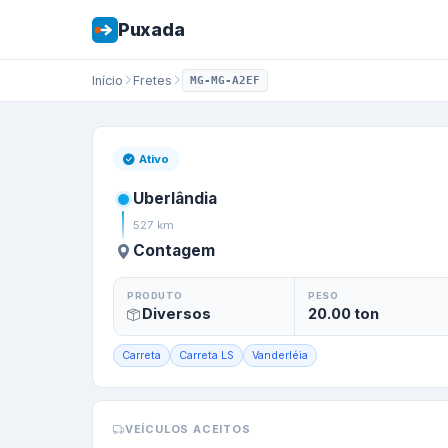
Puxada
Início
Fretes
MG-MG-A2EF
Frete de
Uberlân
Ativo
Uberlândia
527
km
Contagem
PRODUTO
PESO
Diversos
20.00
ton
Carreta
Carreta LS
Vanderléia
VEÍCULOS ACEITOS