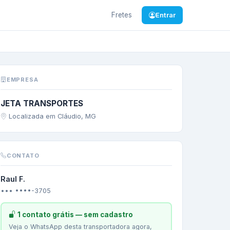
Fretes
Entrar
/
MG
—
Diversos
EMPRESA
JETA TRANSPORTES
Localizada em Cláudio, MG
CONTATO
Raul F.
••• ••••-3705
1 contato grátis — sem cadastro
Veja o WhatsApp desta transportadora agora,