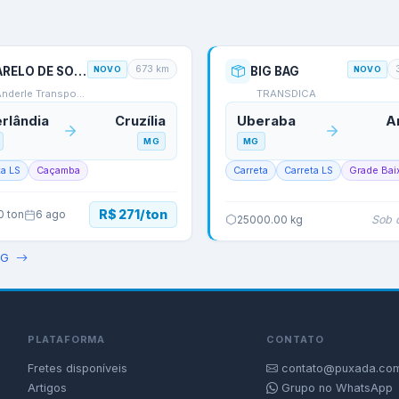
673
km
FARELO DE SOJA
NOVO
BIG BAG
NOVO
Anderle Transportes -…
TRANSDICA
rlândia
Cruzília
Uberaba
A
MG
MG
ta LS
Caçamba
Carreta
Carreta LS
Grade Bai
R$ 271/ton
0
ton
6 ago
Sob 
25000.00
kg
G
PLATAFORMA
CONTATO
Fretes disponíveis
contato@puxada.com
Artigos
Grupo no WhatsApp