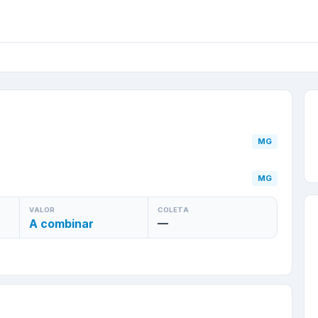
dia
/
MG
para
Contagem
MG
MG
VALOR
COLETA
A combinar
—