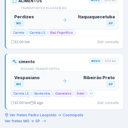
600
km
ALIMENTOS
NOVO
TRANSPORTES KLASSEN AG…
Perdizes
Itaquaquecetuba
MG
SP
Carreta
Carreta LS
Baú Frigorífico
Sob consulta
22.00
ton
543
km
cimento
NOVO
RODARE TRANSPORTES
Vespasiano
Ribeirão Preto
MG
SP
Carreta LS
Vanderléia
Graneleiro
Sider
+
1
Sob consulta
32.00
ton
6 ago
Ver fretes
Pedro Leopoldo
→
Cosmópolis
Ver fretes
MG
→
SP