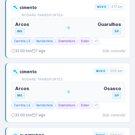
477
km
cimento
NOVO
RODARE TRANSPORTES
Arcos
Guarulhos
MG
SP
Carreta LS
Vanderléia
Graneleiro
Sider
+
1
Sob consulta
32.00
ton
7 ago
505
km
cimento
NOVO
RODARE TRANSPORTES
Arcos
Osasco
MG
SP
Carreta LS
Vanderléia
Graneleiro
Sider
+
1
Sob consulta
32.00
ton
7 ago