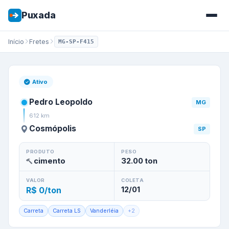
Puxada
Início
Fretes
MG-SP-F415
Frete de
Pedro Leopoldo
/
MG
Ativo
Pedro Leopoldo
MG
612
km
Cosmópolis
SP
PRODUTO
PESO
cimento
32.00
ton
VALOR
COLETA
R$ 0/ton
12/01
Carreta
Carreta LS
Vanderléia
+
2