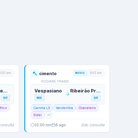
600
km
543
km
cimento
NOVO
RODARE TRANSPORTES
Itaquaquecetuba
Vespasiano
Ribeirão Preto
SP
MG
SP
ífico
Carreta LS
Vanderléia
Graneleiro
Sider
+
1
consulta
Sob consulta
32.00
ton
6 ago