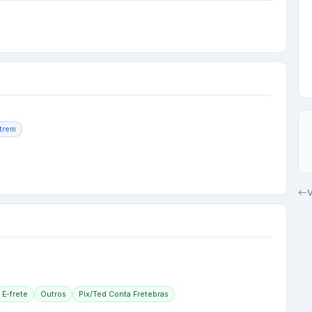
trem
V
E-frete
Outros
Pix/Ted Conta Fretebras