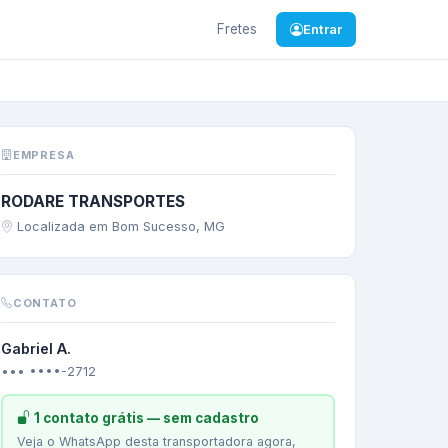
Fretes
Entrar
—
cimento
EMPRESA
RODARE TRANSPORTES
Localizada em Bom Sucesso, MG
CONTATO
Gabriel A.
••• ••••-2712
1 contato grátis — sem cadastro
Veja o WhatsApp desta transportadora agora,