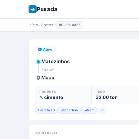
Puxada
Início
Fretes
MG-SP-AA66
Frete de
Matozin
Ativo
Matozinhos
643
km
Mauá
PRODUTO
PESO
cimento
32.00
ton
Carreta LS
Vanderléia
Bitrem
+
2
ENTREGA