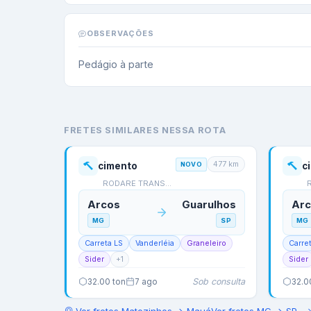
OBSERVAÇÕES
Pedágio à parte
FRETES SIMILARES NESSA ROTA
477
km
cimento
NOVO
c
RODARE TRANSPORTES
Arcos
Guarulhos
Ar
MG
SP
MG
Carreta LS
Vanderléia
Graneleiro
Carre
Sider
+
1
Sider
Sob consulta
32.00
ton
7 ago
32.0