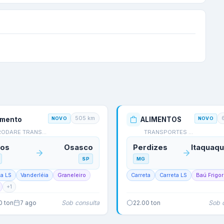
505
km
imento
NOVO
ALIMENTOS
NOVO
RODARE TRANSPORTES
TRANSPORTES KLASSEN AG…
cos
Osasco
Perdizes
SP
MG
ta LS
Vanderléia
Graneleiro
Carreta
Carreta LS
Baú Frigor
+
1
Sob consulta
Sob 
0
ton
7 ago
22.00
ton