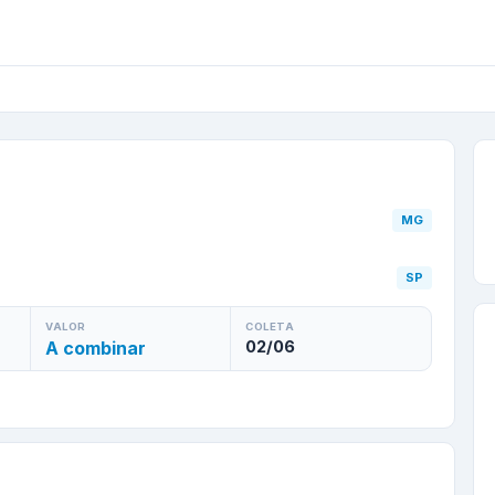
hos
/
MG
para
Mauá
/
SP
MG
SP
VALOR
COLETA
A combinar
02/06