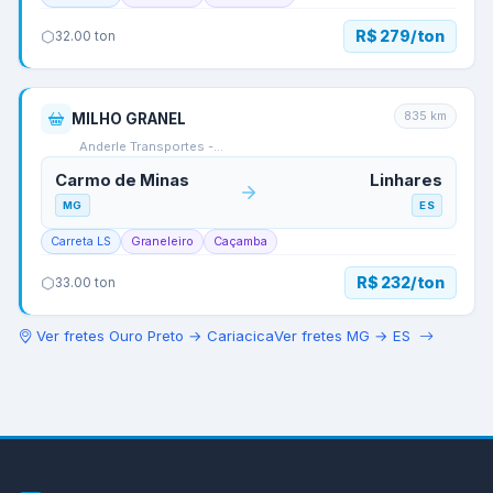
R$ 279/ton
32.00
ton
835
km
MILHO GRANEL
Anderle Transportes -…
Carmo de Minas
Linhares
MG
ES
Carreta LS
Graneleiro
Caçamba
R$ 232/ton
33.00
ton
Ver fretes
Ouro Preto
→
Cariacica
Ver fretes
MG
→
ES