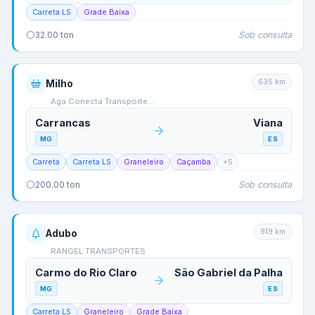
Carreta LS
Grade Baixa
Sob consulta
32.00
ton
635
km
Milho
Aga Conecta Transporte…
Carrancas
Viana
MG
ES
Carreta
Carreta LS
Graneleiro
Caçamba
+
5
Sob consulta
200.00
ton
919
km
Adubo
RANGEL TRANSPORTES
Carmo do Rio Claro
São Gabriel da Palha
MG
ES
Carreta LS
Graneleiro
Grade Baixa