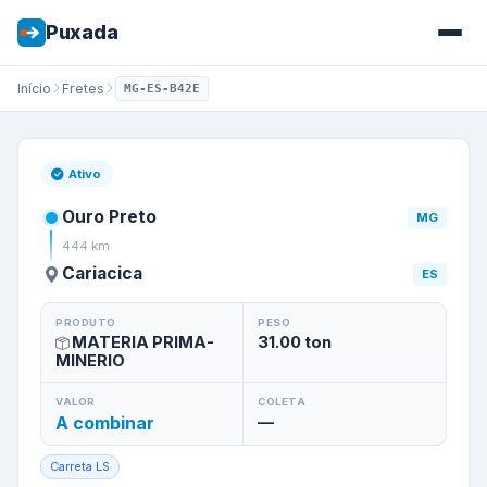
Puxada
Início
Fretes
MG-ES-B42E
Frete de
Ouro Preto
/
MG
para
Ativo
Ouro Preto
MG
444
km
Cariacica
ES
PRODUTO
PESO
MATERIA PRIMA-
31.00
ton
MINERIO
VALOR
COLETA
A combinar
—
Carreta LS