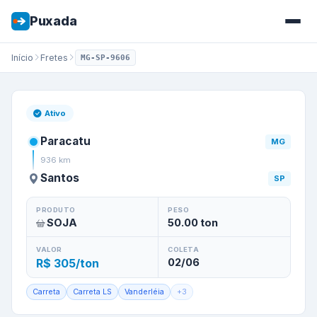
Puxada
Início
Fretes
MG-SP-9606
Frete de
Paracatu
/
MG
para
S
Ativo
Paracatu
MG
936
km
Santos
SP
PRODUTO
PESO
SOJA
50.00
ton
VALOR
COLETA
R$ 305/ton
02/06
Carreta
Carreta LS
Vanderléia
+
3