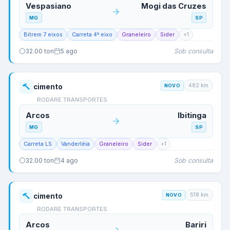
Vespasiano
Mogi das Cruzes
MG
SP
Bitrem 7 eixos
Carreta 4º eixo
Graneleiro
Sider
+
1
Sob consulta
32.00
ton
5 ago
482
km
cimento
NOVO
RODARE TRANSPORTES
Arcos
Ibitinga
MG
SP
Carreta LS
Vanderléia
Graneleiro
Sider
+
1
Sob consulta
32.00
ton
4 ago
518
km
cimento
NOVO
RODARE TRANSPORTES
Arcos
Bariri