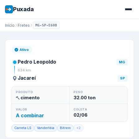
Puxada
Início
Fretes
MG-SP-E60B
Frete de
Pedro Leopoldo
/
MG
Ativo
Pedro Leopoldo
MG
634
km
Jacareí
SP
PRODUTO
PESO
cimento
32.00
ton
VALOR
COLETA
A combinar
02/06
Carreta LS
Vanderléia
Bitrem
+
2