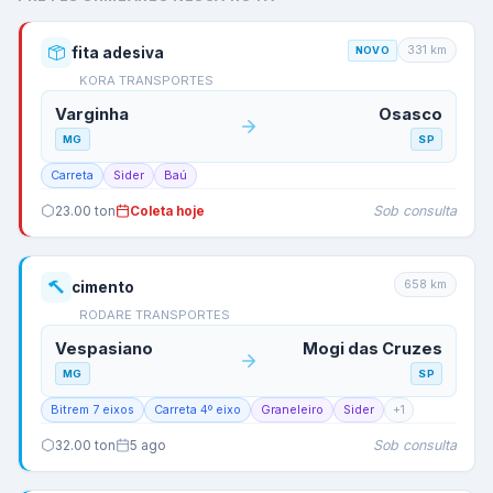
331
km
fita adesiva
NOVO
KORA TRANSPORTES
Varginha
Osasco
MG
SP
Carreta
Sider
Baú
Sob consulta
23.00
ton
Coleta hoje
658
km
cimento
RODARE TRANSPORTES
Vespasiano
Mogi das Cruzes
MG
SP
Bitrem 7 eixos
Carreta 4º eixo
Graneleiro
Sider
+
1
Sob consulta
32.00
ton
5 ago