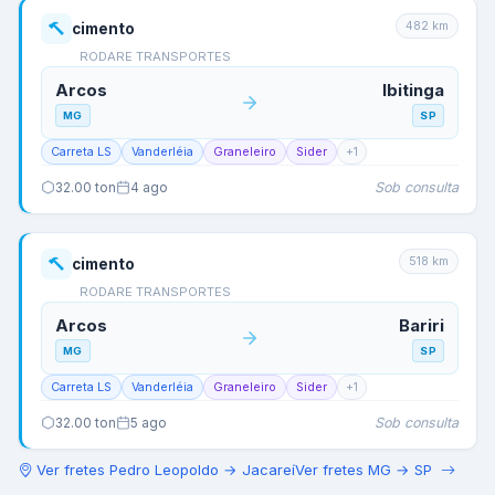
482
km
cimento
RODARE TRANSPORTES
Arcos
Ibitinga
MG
SP
Carreta LS
Vanderléia
Graneleiro
Sider
+
1
Sob consulta
32.00
ton
4 ago
518
km
cimento
RODARE TRANSPORTES
Arcos
Bariri
MG
SP
Carreta LS
Vanderléia
Graneleiro
Sider
+
1
Sob consulta
32.00
ton
5 ago
Ver fretes
Pedro Leopoldo
→
Jacareí
Ver fretes
MG
→
SP