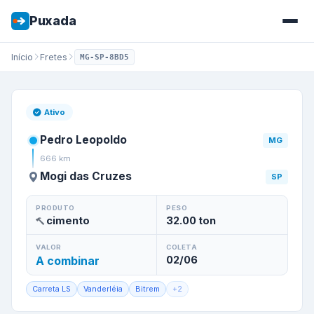
Puxada
Início
Fretes
MG-SP-8BD5
Frete de
Pedro Leopoldo
/
MG
Ativo
Pedro Leopoldo
MG
666
km
Mogi das Cruzes
SP
PRODUTO
PESO
cimento
32.00
ton
VALOR
COLETA
A combinar
02/06
Carreta LS
Vanderléia
Bitrem
+
2