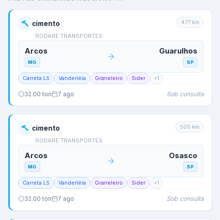
477
km
cimento
RODARE TRANSPORTES
Arcos
Guarulhos
MG
SP
Carreta LS
Vanderléia
Graneleiro
Sider
+
1
Sob consulta
32.00
ton
7 ago
505
km
cimento
RODARE TRANSPORTES
Arcos
Osasco
MG
SP
Carreta LS
Vanderléia
Graneleiro
Sider
+
1
Sob consulta
32.00
ton
7 ago