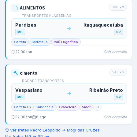
600
km
ALIMENTOS
TRANSPORTES KLASSEN AG…
Perdizes
Itaquaquecetuba
MG
SP
Carreta
Carreta LS
Baú Frigorífico
Sob consulta
22.00
ton
543
km
cimento
RODARE TRANSPORTES
Vespasiano
Ribeirão Preto
MG
SP
Carreta LS
Vanderléia
Graneleiro
Sider
+
1
Sob consulta
32.00
ton
6 ago
Ver fretes
Pedro Leopoldo
→
Mogi das Cruzes
Ver fretes
MG
→
SP