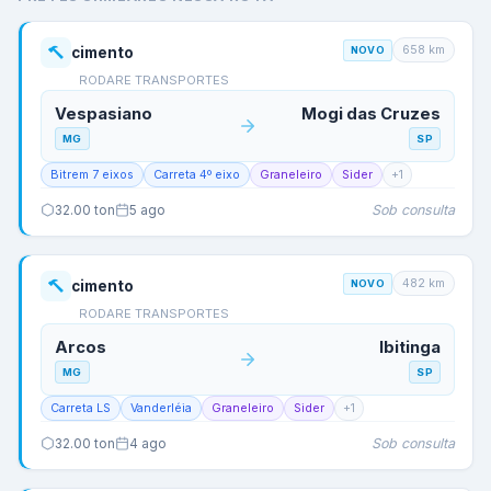
658
km
cimento
NOVO
RODARE TRANSPORTES
Vespasiano
Mogi das Cruzes
MG
SP
Bitrem 7 eixos
Carreta 4º eixo
Graneleiro
Sider
+
1
Sob consulta
32.00
ton
5 ago
482
km
cimento
NOVO
RODARE TRANSPORTES
Arcos
Ibitinga
MG
SP
Carreta LS
Vanderléia
Graneleiro
Sider
+
1
Sob consulta
32.00
ton
4 ago