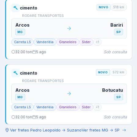
518
km
cimento
NOVO
RODARE TRANSPORTES
Arcos
Bariri
MG
SP
Carreta LS
Vanderléia
Graneleiro
Sider
+
1
Sob consulta
32.00
ton
5 ago
572
km
cimento
NOVO
RODARE TRANSPORTES
Arcos
Botucatu
MG
SP
Carreta LS
Vanderléia
Graneleiro
Sider
+
1
Sob consulta
32.00
ton
5 ago
Ver fretes
Pedro Leopoldo
→
Suzano
Ver fretes
MG
→
SP