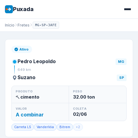
Puxada
Início
Fretes
MG-SP-3AFE
Frete de
Pedro Leopoldo
/
MG
Ativo
Pedro Leopoldo
MG
649
km
Suzano
SP
PRODUTO
PESO
cimento
32.00
ton
VALOR
COLETA
A combinar
02/06
Carreta LS
Vanderléia
Bitrem
+
2