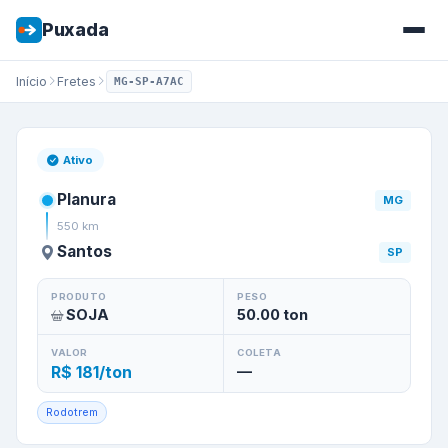
Puxada
Início
Fretes
MG-SP-A7AC
Frete de
Planura
/
MG
para
Sa
Ativo
Planura
MG
550
km
Santos
SP
PRODUTO
PESO
SOJA
50.00
ton
VALOR
COLETA
R$ 181/ton
—
Rodotrem