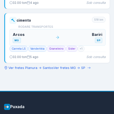
Sob consulta
32.00
ton
4 ago
518
km
cimento
RODARE TRANSPORTES
Arcos
Bariri
MG
SP
Carreta LS
Vanderléia
Graneleiro
Sider
+
1
Sob consulta
32.00
ton
5 ago
Ver fretes
Planura
→
Santos
Ver fretes
MG
→
SP
Puxada