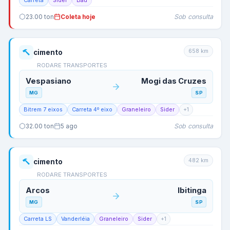
Carreta
Sider
Baú
Sob consulta
23.00
ton
Coleta hoje
658
km
cimento
RODARE TRANSPORTES
Vespasiano
Mogi das Cruzes
MG
SP
Bitrem 7 eixos
Carreta 4º eixo
Graneleiro
Sider
+
1
Sob consulta
32.00
ton
5 ago
482
km
cimento
RODARE TRANSPORTES
Arcos
Ibitinga
MG
SP
Carreta LS
Vanderléia
Graneleiro
Sider
+
1