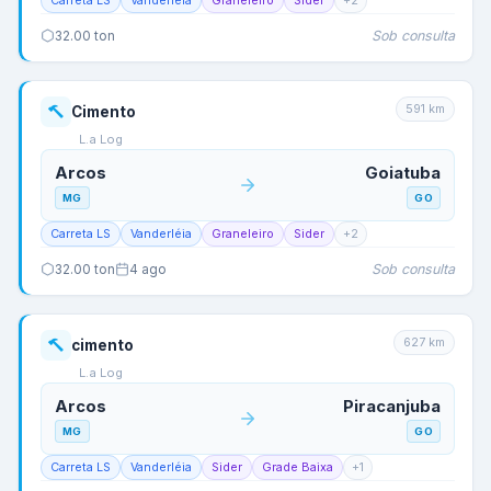
Carreta LS
Vanderléia
Graneleiro
Sider
+
2
Sob consulta
32.00
ton
591
km
Cimento
L.a Log
Arcos
Goiatuba
MG
GO
Carreta LS
Vanderléia
Graneleiro
Sider
+
2
Sob consulta
32.00
ton
4 ago
627
km
cimento
L.a Log
Arcos
Piracanjuba
MG
GO
Carreta LS
Vanderléia
Sider
Grade Baixa
+
1