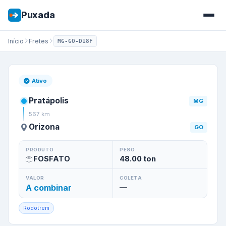
Puxada
Início
Fretes
MG-GO-D18F
Frete de
Pratápolis
/
MG
para
Ativo
Pratápolis
MG
567
km
Orizona
GO
PRODUTO
PESO
FOSFATO
48.00
ton
VALOR
COLETA
A combinar
—
Rodotrem