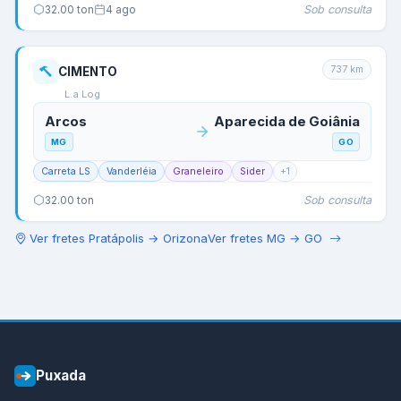
Sob consulta
32.00
ton
4 ago
737
km
CIMENTO
L.a Log
Arcos
Aparecida de Goiânia
MG
GO
Carreta LS
Vanderléia
Graneleiro
Sider
+
1
Sob consulta
32.00
ton
Ver fretes
Pratápolis
→
Orizona
Ver fretes
MG
→
GO
Puxada