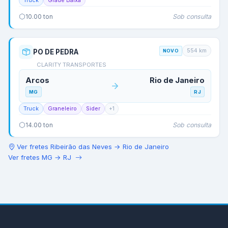
Truck
Grade Baixa
Sob consulta
10.00
ton
554
km
PO DE PEDRA
NOVO
CLARITY TRANSPORTES
Arcos
Rio de Janeiro
MG
RJ
Truck
Graneleiro
Sider
+
1
Sob consulta
14.00
ton
Ver fretes
Ribeirão das Neves
→
Rio de Janeiro
Ver fretes
MG
→
RJ