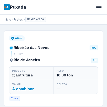
Puxada
Início
Fretes
MG-RJ-C0C0
Frete de
Ribeirão das Neves
/
Ativo
Ribeirão das Neves
MG
461
km
Rio de Janeiro
RJ
PRODUTO
PESO
Estrutura
10.00
ton
VALOR
COLETA
A combinar
—
Truck