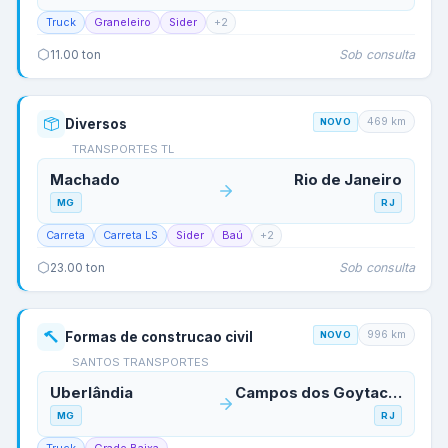
Truck
Graneleiro
Sider
+
2
Sob consulta
11.00
ton
469
km
Diversos
NOVO
TRANSPORTES TL
Machado
Rio de Janeiro
MG
RJ
Carreta
Carreta LS
Sider
Baú
+
2
Sob consulta
23.00
ton
996
km
Formas de construcao civil
NOVO
SANTOS TRANSPORTES
Uberlândia
Campos dos Goytacazes
MG
RJ