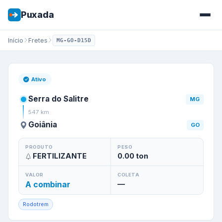
Puxada
Início
Fretes
MG-GO-D15D
Frete de
Serra do Salitre
/
MG
Ativo
Serra do Salitre
MG
547
km
Goiânia
GO
PRODUTO
PESO
FERTILIZANTE
0.00
ton
VALOR
COLETA
A combinar
—
Rodotrem