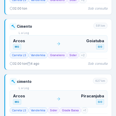
Carreta LS
Vanderléia
Graneleiro
Sider
+
2
Sob consulta
32.00
ton
591
km
Cimento
L.a Log
Arcos
Goiatuba
MG
GO
Carreta LS
Vanderléia
Graneleiro
Sider
+
2
Sob consulta
32.00
ton
4 ago
627
km
cimento
L.a Log
Arcos
Piracanjuba
MG
GO
Carreta LS
Vanderléia
Sider
Grade Baixa
+
1