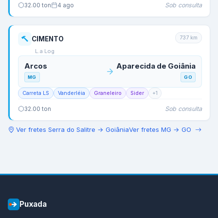
Sob consulta
32.00
ton
4 ago
737
km
CIMENTO
L.a Log
Arcos
Aparecida de Goiânia
MG
GO
Carreta LS
Vanderléia
Graneleiro
Sider
+
1
Sob consulta
32.00
ton
Ver fretes
Serra do Salitre
→
Goiânia
Ver fretes
MG
→
GO
Puxada