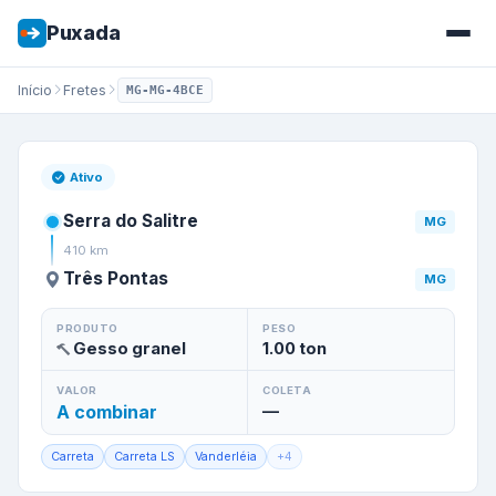
Puxada
Início
Fretes
MG-MG-4BCE
Frete de
Serra do Salitre
/
MG
Ativo
Serra do Salitre
MG
410
km
Três Pontas
MG
PRODUTO
PESO
Gesso granel
1.00
ton
VALOR
COLETA
A combinar
—
Carreta
Carreta LS
Vanderléia
+
4