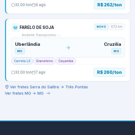
R$ 262/ton
32.00
ton
6 ago
673
km
FARELO DE SOJA
NOVO
Anderle Transportes -…
Uberlândia
Cruzília
MG
MG
Carreta LS
Graneleiro
Caçamba
R$ 260/ton
32.00
ton
7 ago
Ver fretes
Serra do Salitre
→
Três Pontas
Ver fretes
MG
→
MG