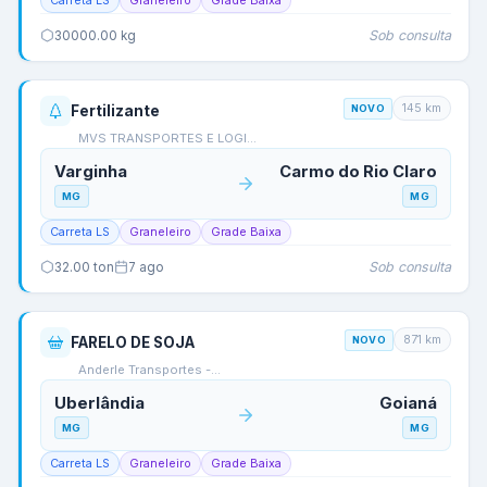
Carreta LS
Graneleiro
Grade Baixa
Sob consulta
30000.00
kg
145
km
Fertilizante
NOVO
MVS TRANSPORTES E LOGI…
Varginha
Carmo do Rio Claro
MG
MG
Carreta LS
Graneleiro
Grade Baixa
Sob consulta
32.00
ton
7 ago
871
km
FARELO DE SOJA
NOVO
Anderle Transportes -…
Uberlândia
Goianá
MG
MG
Carreta LS
Graneleiro
Grade Baixa