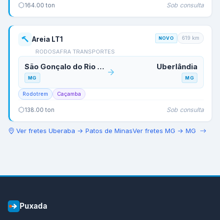
Sob consulta
164.00
ton
619
km
Areia LT1
NOVO
RODOSAFRA TRANSPORTES
São Gonçalo do Rio Abaixo
Uberlândia
MG
MG
Rodotrem
Caçamba
Sob consulta
138.00
ton
Ver fretes
Uberaba
→
Patos de Minas
Ver fretes
MG
→
MG
Puxada