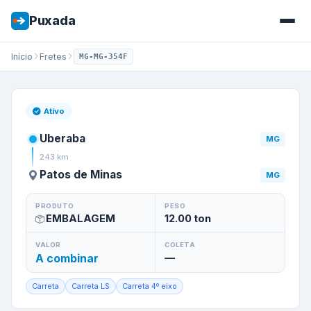
Puxada
Início
Fretes
MG-MG-354F
Frete de
Uberaba
/
MG
para
Pa
Ativo
Uberaba
MG
243
km
Patos de Minas
MG
PRODUTO
PESO
EMBALAGEM
12.00
ton
VALOR
COLETA
A combinar
—
Carreta
Carreta LS
Carreta 4º eixo