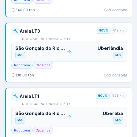
Rodotrem
Caçamba
Sob consulta
340.00
ton
619
km
Areia LT3
NOVO
RODOSAFRA TRANSPORTES
São Gonçalo do Rio Abaixo
Uberlândia
MG
MG
Rodotrem
Caçamba
Sob consulta
138.00
ton
559
km
Areia LT1
NOVO
RODOSAFRA TRANSPORTES
São Gonçalo do Rio Abaixo
Uberaba
MG
MG
Rodotrem
Caçamba