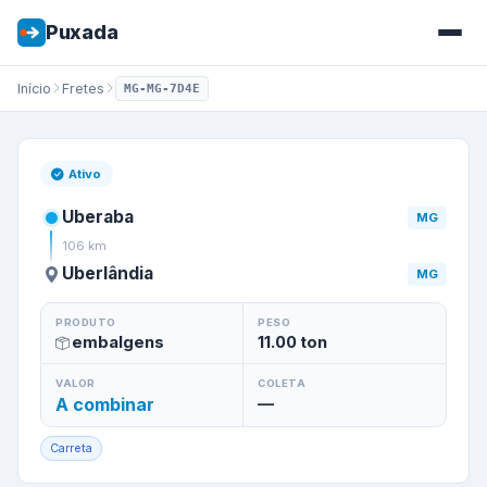
Puxada
Início
Fretes
MG-MG-7D4E
Frete de
Uberaba
/
MG
para
Ub
Ativo
Uberaba
MG
106
km
Uberlândia
MG
PRODUTO
PESO
embalgens
11.00
ton
VALOR
COLETA
A combinar
—
Carreta