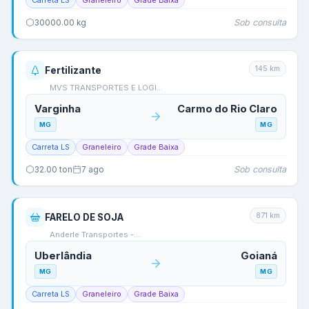
Carreta LS
Graneleiro
Grade Baixa
Sob consulta
30000.00
kg
145
km
Fertilizante
MVS TRANSPORTES E LOGI…
Varginha
Carmo do Rio Claro
MG
MG
Carreta LS
Graneleiro
Grade Baixa
Sob consulta
32.00
ton
7 ago
871
km
FARELO DE SOJA
Anderle Transportes -…
Uberlândia
Goianá
MG
MG
Carreta LS
Graneleiro
Grade Baixa