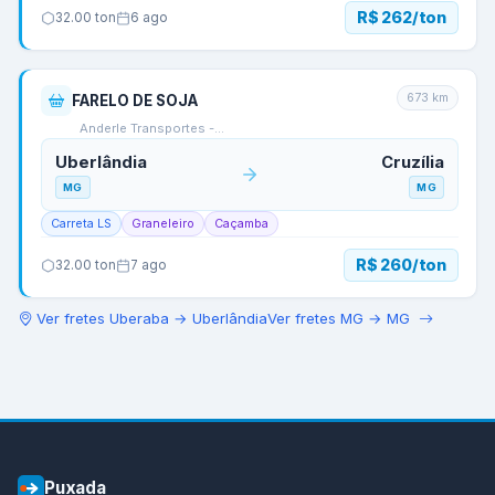
R$ 262/ton
32.00
ton
6 ago
673
km
FARELO DE SOJA
Anderle Transportes -…
Uberlândia
Cruzília
MG
MG
Carreta LS
Graneleiro
Caçamba
R$ 260/ton
32.00
ton
7 ago
Ver fretes
Uberaba
→
Uberlândia
Ver fretes
MG
→
MG
Puxada