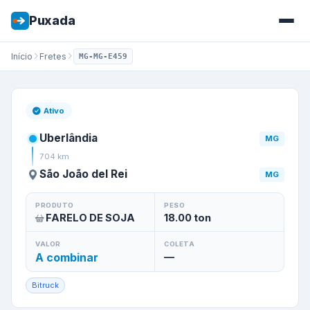
Puxada
Início
Fretes
MG-MG-E459
Frete de
Uberlândia
/
MG
para
Ativo
Uberlândia
MG
704
km
São João del Rei
MG
PRODUTO
PESO
FARELO DE SOJA
18.00
ton
VALOR
COLETA
A combinar
—
Bitruck