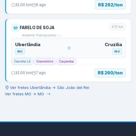
R$ 262/ton
32.00
ton
6 ago
673
km
FARELO DE SOJA
Anderle Transportes -…
Uberlândia
Cruzília
MG
MG
Carreta LS
Graneleiro
Caçamba
R$ 260/ton
32.00
ton
7 ago
Ver fretes
Uberlândia
→
São João del Rei
Ver fretes
MG
→
MG