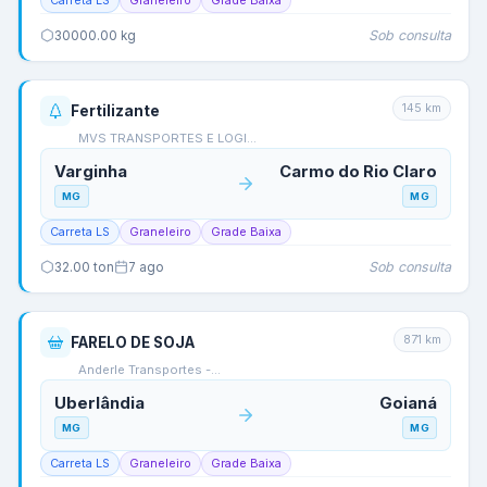
Carreta LS
Graneleiro
Grade Baixa
Sob consulta
30000.00
kg
145
km
Fertilizante
MVS TRANSPORTES E LOGI…
Varginha
Carmo do Rio Claro
MG
MG
Carreta LS
Graneleiro
Grade Baixa
Sob consulta
32.00
ton
7 ago
871
km
FARELO DE SOJA
Anderle Transportes -…
Uberlândia
Goianá
MG
MG
Carreta LS
Graneleiro
Grade Baixa