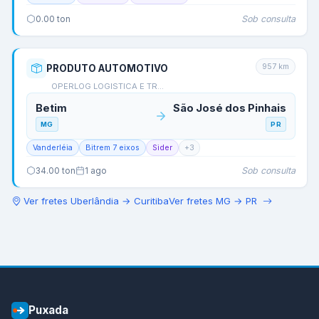
Sob consulta
0.00
ton
957
km
PRODUTO AUTOMOTIVO
OPERLOG LOGISTICA E TR…
Betim
São José dos Pinhais
MG
PR
Vanderléia
Bitrem 7 eixos
Sider
+
3
Sob consulta
34.00
ton
1 ago
Ver fretes
Uberlândia
→
Curitiba
Ver fretes
MG
→
PR
Puxada