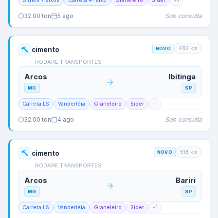
Bitrem 7 eixos
Carreta 4º eixo
Graneleiro
Sider
+
1
Sob consulta
32.00
ton
5 ago
482
km
cimento
NOVO
RODARE TRANSPORTES
Arcos
Ibitinga
MG
SP
Carreta LS
Vanderléia
Graneleiro
Sider
+
1
Sob consulta
32.00
ton
4 ago
518
km
cimento
NOVO
RODARE TRANSPORTES
Arcos
Bariri
MG
SP
Carreta LS
Vanderléia
Graneleiro
Sider
+
1