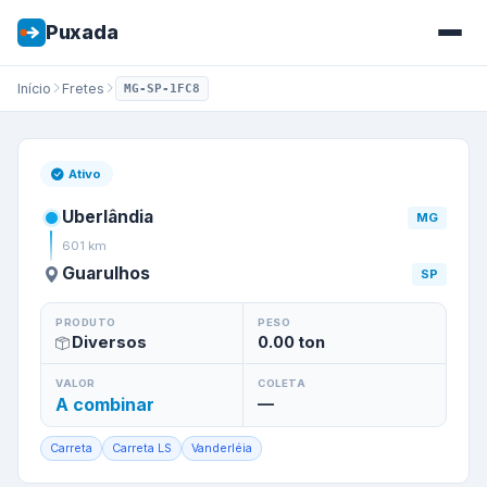
Puxada
Início
Fretes
MG-SP-1FC8
Frete de
Uberlândia
/
MG
para
Ativo
Uberlândia
MG
601
km
Guarulhos
SP
PRODUTO
PESO
Diversos
0.00
ton
VALOR
COLETA
A combinar
—
Carreta
Carreta LS
Vanderléia