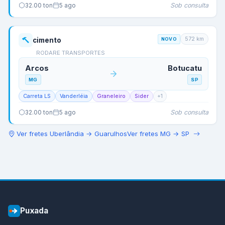
Sob consulta
32.00
ton
5 ago
572
km
cimento
NOVO
RODARE TRANSPORTES
Arcos
Botucatu
MG
SP
Carreta LS
Vanderléia
Graneleiro
Sider
+
1
Sob consulta
32.00
ton
5 ago
Ver fretes
Uberlândia
→
Guarulhos
Ver fretes
MG
→
SP
Puxada