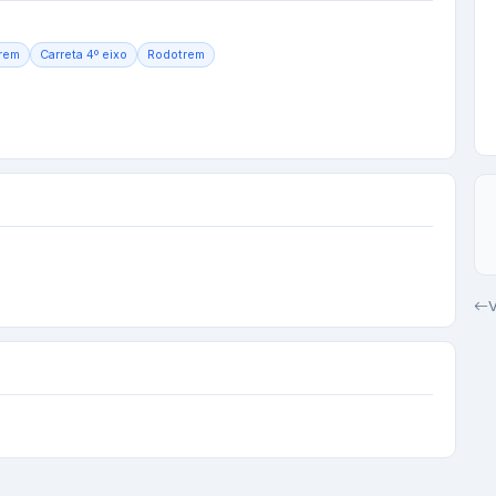
trem
Carreta 4º eixo
Rodotrem
V