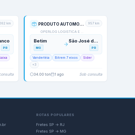
.262
km
957
km
PRODUTO AUTOMOTIVO
OPERLOG LOGISTICA E TR…
anco
Betim
São José dos Pinhais
PR
MG
PR
Baixa
Vanderléia
Bitrem 7 eixos
Sider
+
3
consulta
Sob consulta
34.00
ton
1 ago
ROTAS POPULARES
.br
Fretes SP → RJ
Fretes SP → MG