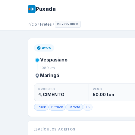
Puxada
Início
Fretes
MG-PR-B8CD
Frete de
Vespasi
Ativo
Vespasiano
1089
km
Maringá
PRODUTO
PESO
CIMENTO
50.00
ton
Truck
Bitruck
Carreta
+
5
VEÍCULOS ACEITOS