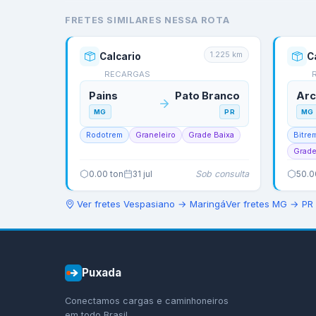
FRETES SIMILARES NESSA ROTA
1.225
km
Calcario
C
RECARGAS
Pains
Pato Branco
Ar
MG
PR
MG
Rodotrem
Graneleiro
Grade Baixa
Bitre
Grade
Sob consulta
0.00
ton
31 jul
50.0
Ver fretes
Vespasiano
→
Maringá
Ver fretes
MG
→
PR
Puxada
Conectamos cargas e caminhoneiros
em todo Brasil.