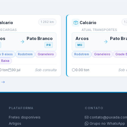
1.262
km
1
alcario
Calcário
RECARGAS
ATUAL TRANSPORTES
cos
Pato Branco
Arcos
Pato Br
PR
MG
m 9 eixos
Rodotrem
Graneleiro
Rodotrem
Graneleiro
Grade 
 Baixa
Sob consulta
Sob 
0
ton
30 jul
0.00
ton
PLATAFORMA
CONTATO
Fretes disponíveis
contato@puxada.com
Artigos
Grupo no WhatsApp