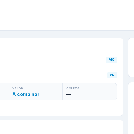
ano
/
MG
para
Maringá
/
MG
PR
VALOR
COLETA
A combinar
—