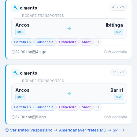
482
km
cimento
RODARE TRANSPORTES
Arcos
Ibitinga
MG
SP
Carreta LS
Vanderléia
Graneleiro
Sider
+
1
Sob consulta
32.00
ton
4 ago
518
km
cimento
RODARE TRANSPORTES
Arcos
Bariri
MG
SP
Carreta LS
Vanderléia
Graneleiro
Sider
+
1
Sob consulta
32.00
ton
5 ago
Ver fretes
Vespasiano
→
Americana
Ver fretes
MG
→
SP