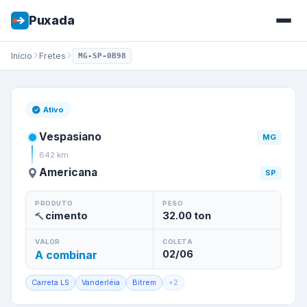
Puxada
Início
Fretes
MG-SP-0B98
Frete de
Vespasiano
/
MG
par
Ativo
Vespasiano
MG
642
km
Americana
SP
PRODUTO
PESO
cimento
32.00
ton
VALOR
COLETA
A combinar
02/06
Carreta LS
Vanderléia
Bitrem
+
2