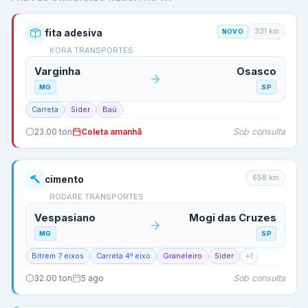
331
km
fita adesiva
NOVO
KORA TRANSPORTES
Varginha
Osasco
MG
SP
Carreta
Sider
Baú
Sob consulta
23.00
ton
Coleta amanhã
658
km
cimento
RODARE TRANSPORTES
Vespasiano
Mogi das Cruzes
MG
SP
Bitrem 7 eixos
Carreta 4º eixo
Graneleiro
Sider
+
1
Sob consulta
32.00
ton
5 ago