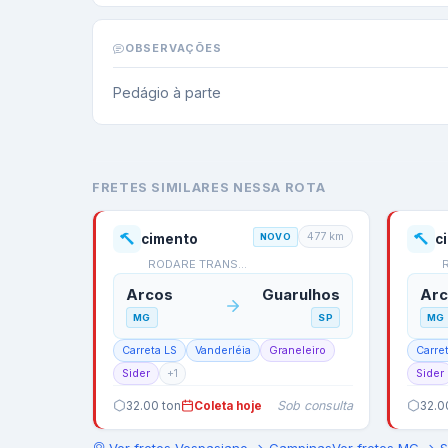
OBSERVAÇÕES
Pedágio à parte
FRETES SIMILARES NESSA ROTA
477
km
cimento
NOVO
c
RODARE TRANSPORTES
Arcos
Guarulhos
Ar
MG
SP
MG
Carreta LS
Vanderléia
Graneleiro
Carre
Sider
+
1
Sider
Sob consulta
32.00
ton
Coleta hoje
32.0