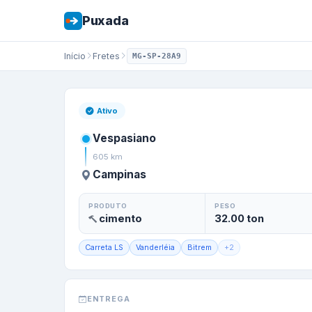
Puxada
Início
Fretes
MG-SP-28A9
Frete de
Vespasi
Ativo
Vespasiano
605
km
Campinas
PRODUTO
PESO
cimento
32.00
ton
Carreta LS
Vanderléia
Bitrem
+
2
ENTREGA