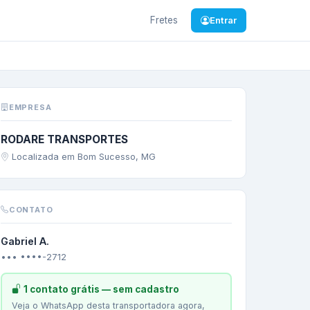
Fretes
Entrar
/
SP
—
cimento
EMPRESA
RODARE TRANSPORTES
Localizada em Bom Sucesso, MG
CONTATO
Gabriel A.
••• ••••-2712
1 contato grátis — sem cadastro
Veja o WhatsApp desta transportadora agora,