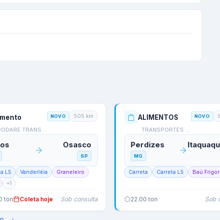
505
km
imento
NOVO
ALIMENTOS
NOVO
RODARE TRANSPORTES
TRANSPORTES KLASSEN AG…
cos
Osasco
Perdizes
SP
MG
ta LS
Vanderléia
Graneleiro
Carreta
Carreta LS
Baú Frigor
+
1
Sob consulta
Sob 
0
ton
Coleta hoje
22.00
ton