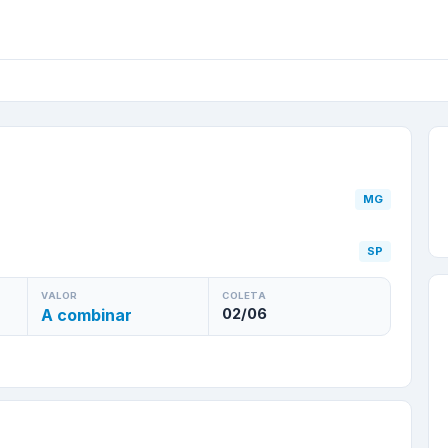
ano
/
MG
para
Campinas
MG
SP
VALOR
COLETA
A combinar
02/06