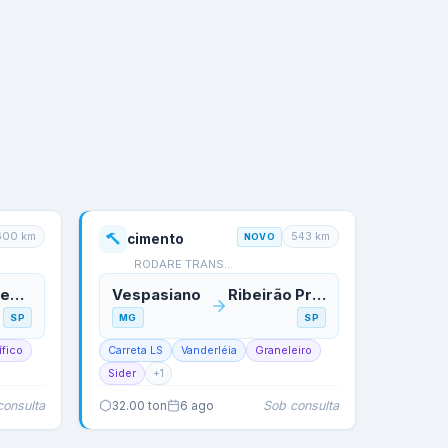
600
km
543
km
cimento
NOVO
RODARE TRANSPORTES
Itaquaquecetuba
Vespasiano
Ribeirão Preto
SP
MG
SP
ífico
Carreta LS
Vanderléia
Graneleiro
Sider
+
1
consulta
Sob consulta
32.00
ton
6 ago