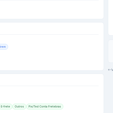
trem
V
E-frete
Outros
Pix/Ted Conta Fretebras