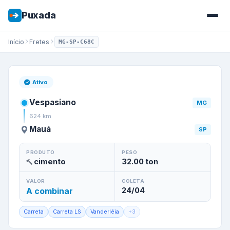
Puxada
Início
Fretes
MG-SP-C68C
Frete de
Vespasiano
/
MG
par
Ativo
Vespasiano
MG
624
km
Mauá
SP
PRODUTO
PESO
cimento
32.00
ton
VALOR
COLETA
A combinar
24/04
Carreta
Carreta LS
Vanderléia
+
3