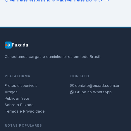
Ver fretes
Vespasiano
→
Mauá
Ver fretes
MG
→
SP
Puxada
Conectamos cargas e caminhoneiros em todo Brasil.
PLATAFORMA
CONTATO
Fretes disponíveis
contato@puxada.com.br
Artigos
Grupo no WhatsApp
Publicar frete
Sobre a Puxada
Termos e Privacidade
ROTAS POPULARES