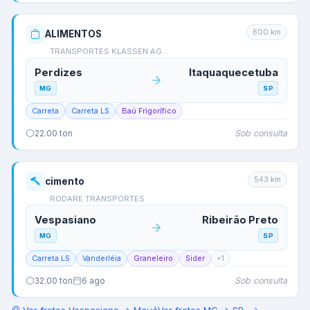
600
km
ALIMENTOS
TRANSPORTES KLASSEN AG…
Perdizes
Itaquaquecetuba
MG
SP
Carreta
Carreta LS
Baú Frigorífico
Sob consulta
22.00
ton
543
km
cimento
RODARE TRANSPORTES
Vespasiano
Ribeirão Preto
MG
SP
Carreta LS
Vanderléia
Graneleiro
Sider
+
1
Sob consulta
32.00
ton
6 ago