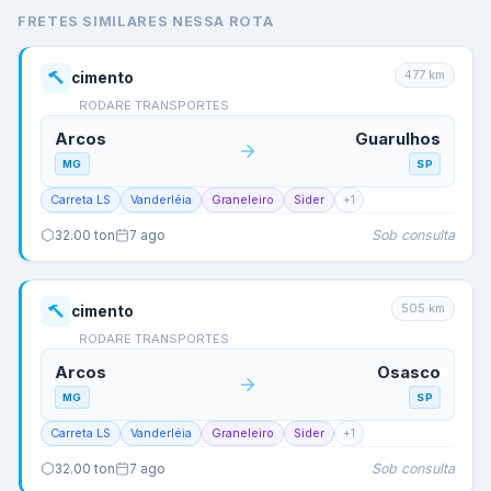
FRETES SIMILARES NESSA ROTA
477
km
cimento
RODARE TRANSPORTES
Arcos
Guarulhos
MG
SP
Carreta LS
Vanderléia
Graneleiro
Sider
+
1
Sob consulta
32.00
ton
7 ago
505
km
cimento
RODARE TRANSPORTES
Arcos
Osasco
MG
SP
Carreta LS
Vanderléia
Graneleiro
Sider
+
1
Sob consulta
32.00
ton
7 ago