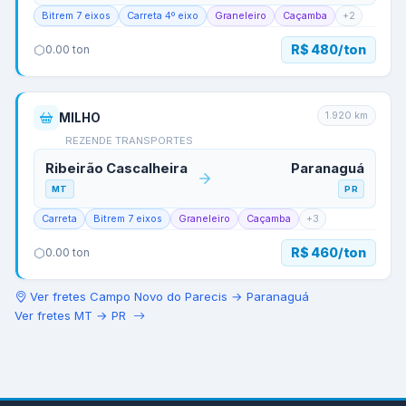
Bitrem 7 eixos
Carreta 4º eixo
Graneleiro
Caçamba
+
2
R$ 480/ton
0.00
ton
1.920
km
MILHO
REZENDE TRANSPORTES
Ribeirão Cascalheira
Paranaguá
MT
PR
Carreta
Bitrem 7 eixos
Graneleiro
Caçamba
+
3
R$ 460/ton
0.00
ton
Ver fretes
Campo Novo do Parecis
→
Paranaguá
Ver fretes
MT
→
PR