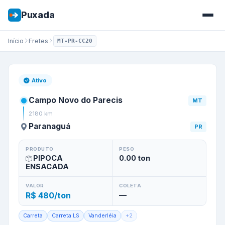
Puxada
Início
Fretes
MT-PR-CC20
Frete de
Campo Novo do Pare
Ativo
Campo Novo do Parecis
MT
2180
km
Paranaguá
PR
PRODUTO
PESO
PIPOCA
0.00
ton
ENSACADA
VALOR
COLETA
R$ 480/ton
—
Carreta
Carreta LS
Vanderléia
+
2