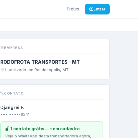
Fretes
Entrar
al
/
TO
—
SOJA EM GR
EMPRESA
RODOFROTA TRANSPORTES - MT
Localizada em Rondonópolis, MT
CONTATO
Djangrei F.
••• ••••-6241
1 contato grátis — sem cadastro
Veja o WhatsApp desta transportadora agora,