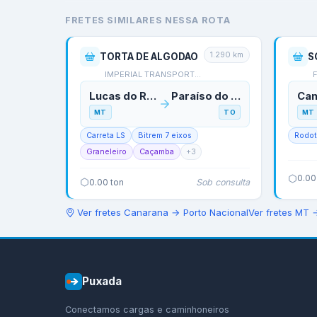
FRETES SIMILARES NESSA ROTA
1.290
km
TORTA DE ALGODAO
S
IMPERIAL TRANSPORTES
Lucas do Rio Verde
Paraíso do Tocantins
Can
MT
TO
MT
Carreta LS
Bitrem 7 eixos
Rodo
Graneleiro
Caçamba
+
3
0.00
Sob consulta
0.00
ton
Ver fretes
Canarana
→
Porto Nacional
Ver fretes
MT
Puxada
Conectamos cargas e caminhoneiros