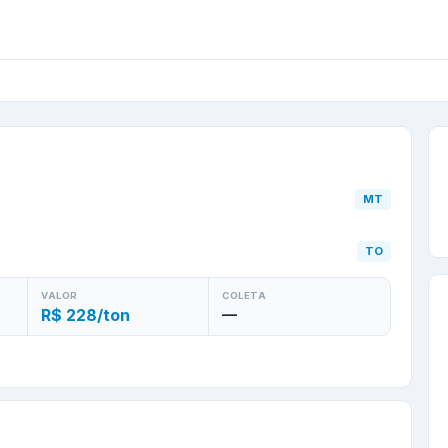
a
/
MT
para
Porto Nacion
MT
TO
VALOR
COLETA
R$ 228/ton
—