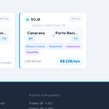
810
km
810
km
SOJA
BASSO LOGISTICA E TRAN…
Porto Nacional
Canarana
Porto Nacional
TO
MT
TO
Bitrem 9 eixos
Rodotrem
Graneleiro
Caçamba
R$ 228/ton
50.00
ton
consulta
ROTAS POPULARES
.br
Fretes SP → RJ
Fretes SP → MG