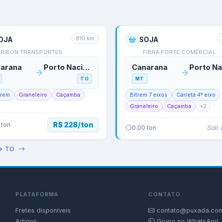
810
km
OJA
SOJA
FRIBON TRANSPORTES
FIBRA FORTE COMERCIAL
arana
Porto Nacional
Canarana
TO
MT
trem
Graneleiro
Caçamba
Bitrem 7 eixos
Carreta 4º eixo
Graneleiro
Caçamba
+
2
R$ 228/ton
ton
Sob 
0.00
ton
→
TO
PLATAFORMA
CONTATO
Fretes disponíveis
contato@puxada.com
Artigos
Grupo no WhatsApp