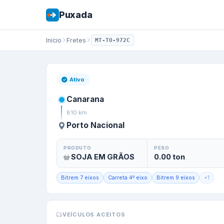
Puxada
Início
Fretes
MT-TO-972C
Frete de
Canaran
Ativo
Canarana
810
km
Porto Nacional
PRODUTO
PESO
SOJA EM GRÃOS
0.00
ton
Bitrem 7 eixos
Carreta 4º eixo
Bitrem 9 eixos
+
1
VEÍCULOS ACEITOS