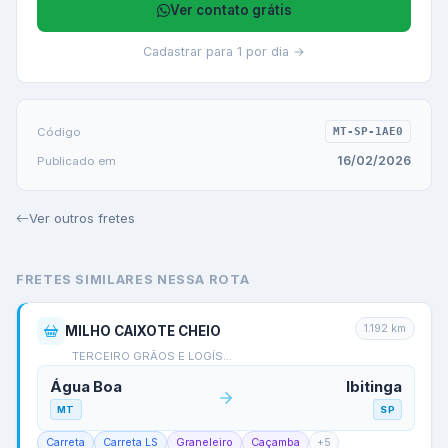
Ver contato grátis
Cadastrar para 1 por dia →
Código
MT-SP-1AE0
16/02/2026
Publicado em
Ver outros fretes
FRETES SIMILARES NESSA ROTA
1.192
km
MILHO CAIXOTE CHEIO
TERCEIRO GRÃOS E LOGÍS…
Água Boa
Ibitinga
MT
SP
Carreta
Carreta LS
Graneleiro
Caçamba
+
5