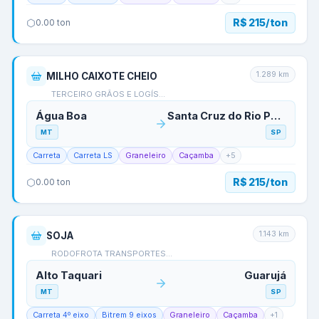
R$ 215/ton
0.00
ton
1.289
km
MILHO CAIXOTE CHEIO
TERCEIRO GRÃOS E LOGÍS…
Água Boa
Santa Cruz do Rio Pardo
MT
SP
Carreta
Carreta LS
Graneleiro
Caçamba
+
5
R$ 215/ton
0.00
ton
1.143
km
SOJA
RODOFROTA TRANSPORTES…
Alto Taquari
Guarujá
MT
SP
Carreta 4º eixo
Bitrem 9 eixos
Graneleiro
Caçamba
+
1