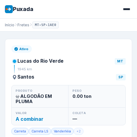
Puxada
Início
Fretes
MT-SP-1AE0
Frete de
Lucas do Rio Verde
/
Ativo
Lucas do Rio Verde
MT
1945
km
Santos
SP
PRODUTO
PESO
ALGODÃO EM
0.00
ton
PLUMA
VALOR
COLETA
A combinar
—
Carreta
Carreta LS
Vanderléia
+
2