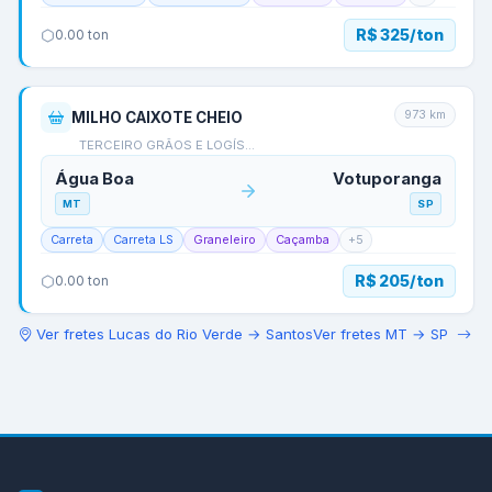
R$ 325/ton
0.00
ton
973
km
MILHO CAIXOTE CHEIO
TERCEIRO GRÃOS E LOGÍS…
Água Boa
Votuporanga
MT
SP
Carreta
Carreta LS
Graneleiro
Caçamba
+
5
R$ 205/ton
0.00
ton
Ver fretes
Lucas do Rio Verde
→
Santos
Ver fretes
MT
→
SP