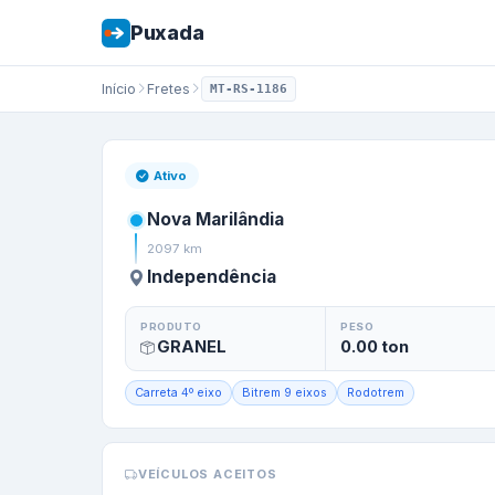
Puxada
Início
Fretes
MT-RS-1186
Frete de
Nova Ma
Ativo
Nova Marilândia
2097
km
Independência
PRODUTO
PESO
GRANEL
0.00
ton
Carreta 4º eixo
Bitrem 9 eixos
Rodotrem
VEÍCULOS ACEITOS