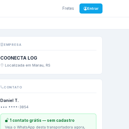
Fretes
Entrar
endência
/
RS
—
GRANE
EMPRESA
COONECTA LOG
Localizada em Marau, RS
CONTATO
Daniel T.
••• ••••-3854
1 contato grátis — sem cadastro
Veja o WhatsApp desta transportadora agora,