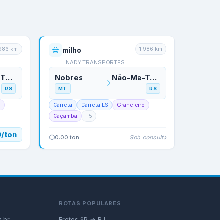
.986
km
1.986
km
milho
NADY TRANSPORTES
Não-Me-Toque
Nobres
Não-Me-Toque
RS
MT
RS
o
Carreta
Carreta LS
Graneleiro
Caçamba
+
5
0/ton
Sob consulta
0.00
ton
ROTAS POPULARES
.br
Fretes SP → RJ