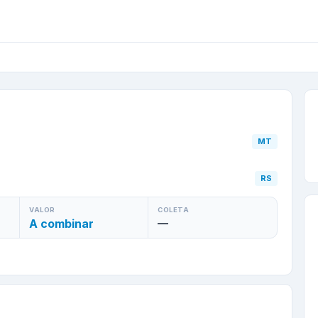
rilândia
/
MT
para
Indep
MT
RS
VALOR
COLETA
A combinar
—