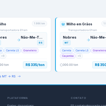
1.986
km
1
ilho
Milho em Grãos
ransportadora Efrain
Transportadora Efrain
bres
Não-Me-Toque
Nobres
RS
MT
ta
Carreta LS
Graneleiro
Carreta
Carreta LS
Graneleir
+
9
Caçamba
+
5
R$ 335/ton
R$ 35
.00
ton
300.00
ton
es
MT
→
RS
PLATAFORMA
CONTATO
Fretes disponíveis
contato@puxada.com