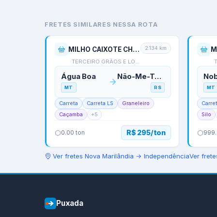
FRETES SIMILARES NESSA ROTA
2.134
km
MILHO CAIXOTE CHEIO
M
TERCEIRO GRÃOS E LOGÍS…
T
Água Boa
Não-Me-Toque
No
MT
RS
MT
Carreta
Carreta LS
Graneleiro
Carre
Caçamba
+
5
Silo
R$ 295/ton
0.00
ton
999
Ver fretes
Nova Marilândia
→
Independência
Ver fret
Puxada