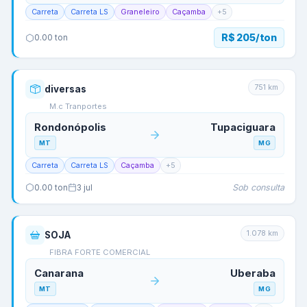
Carreta
Carreta LS
Graneleiro
Caçamba
+
5
R$ 205/ton
0.00
ton
751
km
diversas
M.c Tranportes
Rondonópolis
Tupaciguara
MT
MG
Carreta
Carreta LS
Caçamba
+
5
Sob consulta
0.00
ton
3 jul
1.078
km
SOJA
FIBRA FORTE COMERCIAL
Canarana
Uberaba
MT
MG