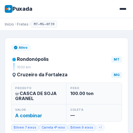
Puxada
Início
Fretes
MT-MG-0F39
Frete de
Rondonópolis
/
MT
pa
Ativo
Rondonópolis
MT
1032
km
Cruzeiro da Fortaleza
MG
PRODUTO
PESO
CASCA DE SOJA
100.00
ton
GRANEL
VALOR
COLETA
A combinar
—
Bitrem 7 eixos
Carreta 4º eixo
Bitrem 9 eixos
+
1