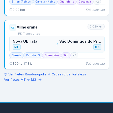
Bitrem 7 eixos
Carreta 4º eixo
Graneleiro
Caçamba
+
2
Sob consulta
0.00
ton
2.029
km
Milho granel
RD Transportes
Nova Ubiratã
São Domingos do Prata
MT
MG
Carreta
Carreta LS
Graneleiro
Silo
+
6
Sob consulta
1.00
ton
3 jul
Ver fretes
Rondonópolis
→
Cruzeiro da Fortaleza
Ver fretes
MT
→
MG